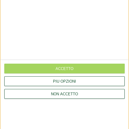
Rettifica 2026/90354 del regolamento (UE) 2026/909 (prodotti
cosmetici)
Esposto all'AGCM di integratori "Anticaduta capelli"
Aggiornamento catalogo Novel food per Avena sativa L.
Ritiro integratori per presenza elevata di piombo
LINK
ACCETTO
PIÙ OPZIONI
Chi siamo
Collaborazioni
NON ACCETTO
Consulenza
Comunicati
Contatti