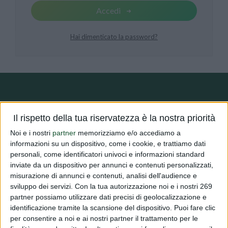
Accedi
Hai dimenticato la password?
Il rispetto della tua riservatezza è la nostra priorità
DIALFARM
Noi e i nostri
partner
memorizziamo e/o accediamo a
informazioni su un dispositivo, come i cookie, e trattiamo dati
Dialfarm
Srl, fondata dal Dott. Renato Minasi, da oltre 25 anni
personali, come identificatori univoci e informazioni standard
offre servizi di consulenza completi nell’ambito dell’assistenza
inviate da un dispositivo per annunci e contenuti personalizzati,
regolatoria per prodotti dietetici, integratori alimentari, prodotti
misurazione di annunci e contenuti, analisi dell'audience e
cosmetici e dispositivi medici.
sviluppo dei servizi.
Con la tua autorizzazione noi e i nostri 269
partner possiamo utilizzare dati precisi di geolocalizzazione e
identificazione tramite la scansione del dispositivo. Puoi fare clic
per consentire a noi e ai nostri partner il trattamento per le