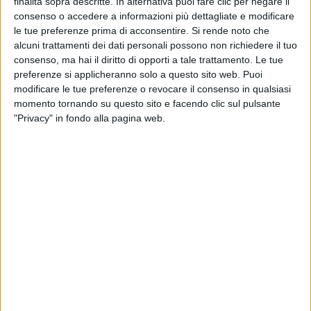
finalità sopra descritte. In alternativa puoi fare clic per negare il
CONTATTI
consenso o accedere a informazioni più dettagliate e modificare
le tue preferenze prima di acconsentire.
Si rende noto che
alcuni trattamenti dei dati personali possono non richiedere il tuo
via Goito 20, Aprilia (LT)
consenso, ma hai il diritto di opporti a tale trattamento. Le tue
preferenze si applicheranno solo a questo sito web. Puoi
+(39) 06 92012078
modificare le tue preferenze o revocare il consenso in qualsiasi
momento tornando su questo sito e facendo clic sul pulsante
+(39)06 92012006
"Privacy" in fondo alla pagina web.
dialfarm@dialfarm.it
Mappa e indicazioni
COMUNICATI
Aggiornamento catalogo Novel food per Olea europea L.
Aggiornamento catalogo Novel food per Lucuma bifera Molina