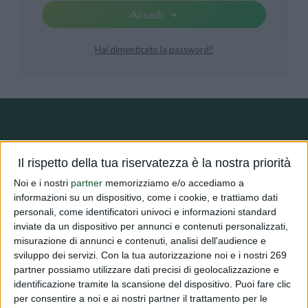
Accedi
Hai dimenticato la password?
DIALFARM
Il rispetto della tua riservatezza è la nostra priorità
Noi e i nostri
partner
memorizziamo e/o accediamo a
informazioni su un dispositivo, come i cookie, e trattiamo dati
Dialfarm
Srl, fondata dal Dott. Renato Minasi, da oltre 25 anni
personali, come identificatori univoci e informazioni standard
offre servizi di consulenza completi nell’ambito dell’assistenza
inviate da un dispositivo per annunci e contenuti personalizzati,
regolatoria per prodotti dietetici, integratori alimentari, prodotti
misurazione di annunci e contenuti, analisi dell'audience e
cosmetici e dispositivi medici.
sviluppo dei servizi.
Con la tua autorizzazione noi e i nostri 269
partner possiamo utilizzare dati precisi di geolocalizzazione e
identificazione tramite la scansione del dispositivo. Puoi fare clic
per consentire a noi e ai nostri partner il trattamento per le