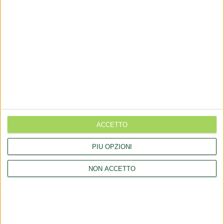
Aggiornamento catalogo Novel food per Lucuma bifera Molina
Rettifica 2026/90354 del regolamento (UE) 2026/909 (prodotti
cosmetici)
Esposto all'AGCM di integratori "Anticaduta capelli"
Aggiornamento catalogo Novel food per Avena sativa L.
LINK
ACCETTO
PIÙ OPZIONI
Chi siamo
NON ACCETTO
Collaborazioni
Consulenza
Comunicati