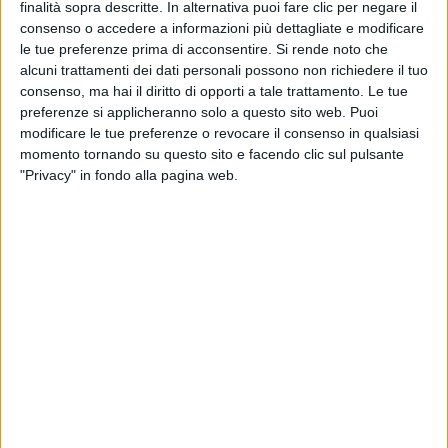
finalità sopra descritte. In alternativa puoi fare clic per negare il
CONTATTI
consenso o accedere a informazioni più dettagliate e modificare
le tue preferenze prima di acconsentire.
Si rende noto che
alcuni trattamenti dei dati personali possono non richiedere il tuo
via Goito 20, Aprilia (LT)
consenso, ma hai il diritto di opporti a tale trattamento. Le tue
preferenze si applicheranno solo a questo sito web. Puoi
+(39) 06 92012078
modificare le tue preferenze o revocare il consenso in qualsiasi
+(39)06 92012006
momento tornando su questo sito e facendo clic sul pulsante
"Privacy" in fondo alla pagina web.
dialfarm@dialfarm.it
Mappa e indicazioni
COMUNICATI
Rettifica del regolamento 2026/909 (impiego di alcune sostanze
nei prodotti cosmetici)
Aggiornamento catalogo Novel food per Olea europea L.