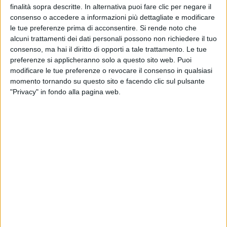
finalità sopra descritte. In alternativa puoi fare clic per negare il
CONTATTI
consenso o accedere a informazioni più dettagliate e modificare
le tue preferenze prima di acconsentire.
Si rende noto che
alcuni trattamenti dei dati personali possono non richiedere il tuo
via Goito 20, Aprilia (LT)
consenso, ma hai il diritto di opporti a tale trattamento. Le tue
+(39) 06 92012078
preferenze si applicheranno solo a questo sito web. Puoi
modificare le tue preferenze o revocare il consenso in qualsiasi
+(39)06 92012006
momento tornando su questo sito e facendo clic sul pulsante
"Privacy" in fondo alla pagina web.
dialfarm@dialfarm.it
Mappa e indicazioni
COMUNICATI
Rettifica 2026/90354 del regolamento (UE) 2026/909 (prodotti
cosmetici)
Esposto all'AGCM di integratori "Anticaduta capelli"