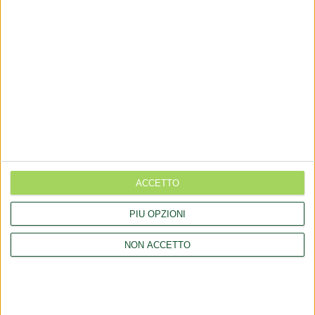
Aggiornamento catalogo Novel food per Avena sativa L.
Ritiro integratori per presenza elevata di piombo
Aggiornamento catalogo novel food per la Lippia origanoides
Kunth
Regolamento (UE) 2026/909 (impiego di alcune sostanze nei
prodotti cosmetici)
ACCETTO
LINK
PIÙ OPZIONI
Chi siamo
NON ACCETTO
Collaborazioni
Consulenza
Comunicati