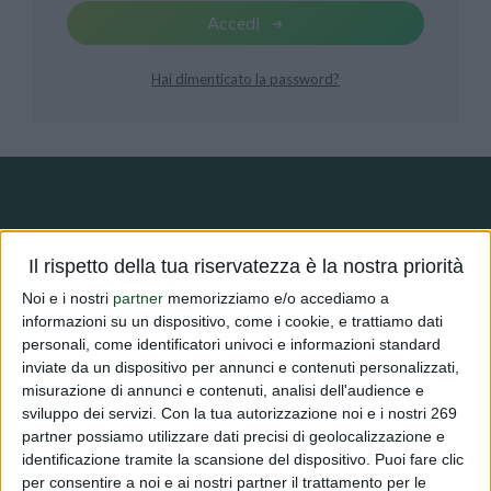
Accedi
Hai dimenticato la password?
DIALFARM
Il rispetto della tua riservatezza è la nostra priorità
Noi e i nostri
partner
memorizziamo e/o accediamo a
Dialfarm
Srl, fondata dal Dott. Renato Minasi, da oltre 25 anni
informazioni su un dispositivo, come i cookie, e trattiamo dati
personali, come identificatori univoci e informazioni standard
offre servizi di consulenza completi nell’ambito dell’assistenza
inviate da un dispositivo per annunci e contenuti personalizzati,
regolatoria per prodotti dietetici, integratori alimentari, prodotti
misurazione di annunci e contenuti, analisi dell'audience e
cosmetici e dispositivi medici.
sviluppo dei servizi.
Con la tua autorizzazione noi e i nostri 269
partner possiamo utilizzare dati precisi di geolocalizzazione e
identificazione tramite la scansione del dispositivo. Puoi fare clic
per consentire a noi e ai nostri partner il trattamento per le