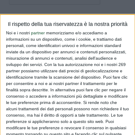
Invia il messaggio
Il rispetto della tua riservatezza è la nostra priorità
Noi e i nostri
partner
memorizziamo e/o accediamo a
informazioni su un dispositivo, come i cookie, e trattiamo dati
personali, come identificatori univoci e informazioni standard
inviate da un dispositivo per annunci e contenuti personalizzati,
misurazione di annunci e contenuti, analisi dell'audience e
sviluppo dei servizi.
Con la tua autorizzazione noi e i nostri 269
partner possiamo utilizzare dati precisi di geolocalizzazione e
identificazione tramite la scansione del dispositivo. Puoi fare clic
per consentire a noi e ai nostri partner il trattamento per le
Dialfarm Srl
Via Goito 20 - 04011 Aprilia (LT)
finalità sopra descritte. In alternativa puoi fare clic per negare il
consenso o accedere a informazioni più dettagliate e modificare
le tue preferenze prima di acconsentire.
Si rende noto che
alcuni trattamenti dei dati personali possono non richiedere il tuo
consenso, ma hai il diritto di opporti a tale trattamento. Le tue
preferenze si applicheranno solo a questo sito web. Puoi
modificare le tue preferenze o revocare il consenso in qualsiasi
momento tornando su questo sito e facendo clic sul pulsante