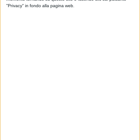
"Privacy" in fondo alla pagina web.
DIALFARM
Dialfarm
Srl, fondata dal Dott. Renato Minasi, da oltre 25 anni
offre servizi di consulenza completi nell’ambito dell’assistenza
regolatoria per prodotti dietetici, integratori alimentari, prodotti
cosmetici e dispositivi medici.