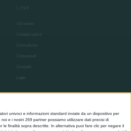
LINK
Chi siamo
Collaborazioni
Consulenza
Comunicati
Contatti
Login
tori univoci e informazioni standard inviate da un dispositivo per
noi e i nostri 269 partner possiamo utilizzare dati precisi di
le finalità sopra descritte. In alternativa puoi fare clic per negare il