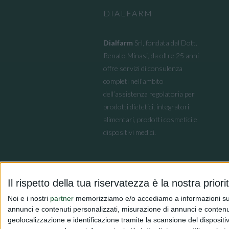
DIALFARM
Dialfarm
Srl, fondata dal Dott.
Renato Minasi, da oltre 25 anni
offre servizi di consulenza
completi nell’ambito
dell’assistenza regolatoria per
prodotti dietetici, integratori
alimentari, prodotti cosmetici e
dispositivi medici.
Il rispetto della tua riservatezza è la nostra priori
Noi e i nostri
partner
memorizziamo e/o accediamo a informazioni su un 
annunci e contenuti personalizzati, misurazione di annunci e contenuti
geolocalizzazione e identificazione tramite la scansione del dispositivo.