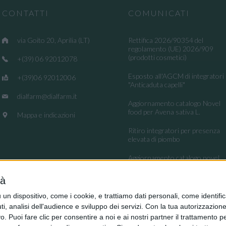
CONTATTI
COMUNICATI
via Goito 20, Aprilia (LT)
Rettifica 2026/90354 del
regolamento (UE) 2026/909
(prodotti cosmetici)
+(39) 06 92012078
Esposto all'AGCM di integratori
+(39)06 92012006
"Anticaduta capelli"
dialfarm@dialfarm.it
Aggiornamento catalogo Novel
food per Avena sativa L.
Mappa e indicazioni
Ritiro integratori per presenza
elevata di piombo
Aggiornamento catalogo novel
food per la Lippia origanoides
Kunth
tà
Regolamento (UE) 2026/909
dispositivo, come i cookie, e trattiamo dati personali, come identifica
(impiego di alcune sostanze nei
, analisi dell'audience e sviluppo dei servizi.
Con la tua autorizzazione 
prodotti cosmetici)
 Puoi fare clic per consentire a noi e ai nostri partner il trattamento per 