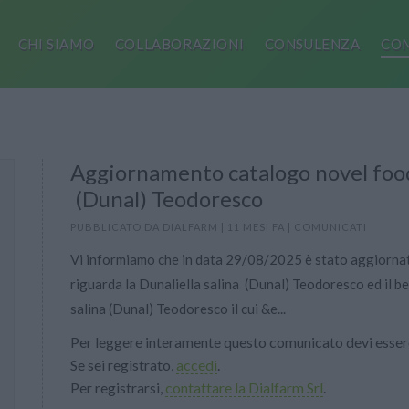
CHI SIAMO
COLLABORAZIONI
CONSULENZA
COM
Aggiornamento catalogo novel food
(Dunal) Teodoresco
PUBBLICATO DA
DIALFARM
|
11 MESI FA
|
COMUNICATI
Vi informiamo che in data 29/08/2025 è stato aggiornat
riguarda la Dunaliella salina (Dunal) Teodoresco ed il b
salina (Dunal) Teodoresco il cui &e...
Per leggere interamente questo comunicato devi essere
Se sei registrato,
accedi
.
Per registrarsi,
contattare la Dialfarm Srl
.