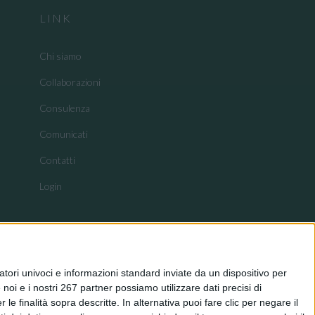
LINK
Chi siamo
Collaborazioni
Consulenza
Comunicati
Contatti
Login
tori univoci e informazioni standard inviate da un dispositivo per
noi e i nostri 267 partner possiamo utilizzare dati precisi di
le finalità sopra descritte. In alternativa puoi fare clic per negare il