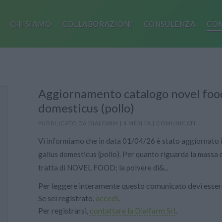
CHI SIAMO
COLLABORAZIONI
CONSULENZA
COM
Aggiornamento catalogo novel food
domesticus (pollo)
PUBBLICATO DA
DIALFARM
|
4 MESI FA
|
COMUNICATI
Vi informiamo che in data 01/04/26 è stato aggiornato il
gallus domesticus (pollo). Per quanto riguarda la massa d
tratta di NOVEL FOOD; la polvere di&...
Per leggere interamente questo comunicato devi essere
Se sei registrato,
accedi
.
Per registrarsi,
contattare la Dialfarm Srl
.