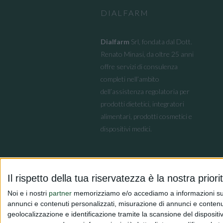
DIALFARM
Dialfarm
Srl, fondata dal Dott.
Renato Minasi, da oltre 25 anni
offre servizi di consulenza
completi nell’ambito
dell’assistenza regolatoria per
prodotti dietetici, integratori
alimentari, prodotti cosmetici e
dispositivi medici.
Il rispetto della tua riservatezza è la nostra priori
Noi e i nostri
partner
memorizziamo e/o accediamo a informazioni su un 
annunci e contenuti personalizzati, misurazione di annunci e contenuti
geolocalizzazione e identificazione tramite la scansione del dispositivo.