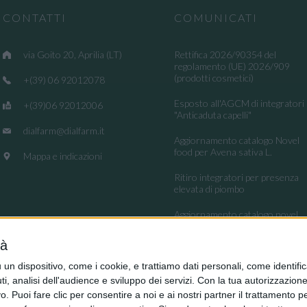
CONTATTI
COMUNICATI
via Goito 20, Aprilia (LT)
Rettifica 2026/90354 del
regolamento (UE) 2026/909
(prodotti cosmetici)
+(39) 06 92012078
Esposto all'AGCM di integratori
+(39)06 92012006
"Anticaduta capelli"
dialfarm@dialfarm.it
Aggiornamento catalogo Novel
food per Avena sativa L.
Mappa e indicazioni
Ritiro integratori per presenza
elevata di piombo
Aggiornamento catalogo novel
food per la Lippia origanoides
Kunth
tà
Regolamento (UE) 2026/909
dispositivo, come i cookie, e trattiamo dati personali, come identifica
(impiego di alcune sostanze nei
, analisi dell'audience e sviluppo dei servizi.
Con la tua autorizzazione 
prodotti cosmetici)
 Puoi fare clic per consentire a noi e ai nostri partner il trattamento per 