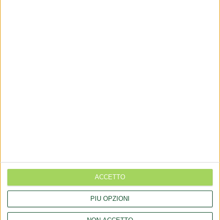
via Goito 20, Aprilia (LT)
+(39) 06 92012078
+(39)06 92012006
dialfarm@dialfarm.it
Mappa e indicazioni
COMUNICATI
Rettifica 2026/90354 del regolamento (UE) 2026/909 (prodotti
cosmetici)
ACCETTO
Esposto all'AGCM di integratori "Anticaduta capelli"
PIÙ OPZIONI
Aggiornamento catalogo Novel food per Avena sativa L.