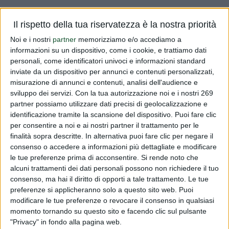
Vi informiamo che il 30/07/2014 sono stai aggiornati i
Il rispetto della tua riservatezza è la nostra priorità
Registri nazionali relativi agli alimenti a fini medici speciali,
Noi e i nostri
partner
memorizziamo e/o accediamo a
senza glutine e formule per lattanti ed il Registro
informazioni su un dispositivo, come i cookie, e trattiamo dati
nazionale degli integratori alimentari. Potete consultare i
personali, come identificatori univoci e informazioni standard
suddett...
inviate da un dispositivo per annunci e contenuti personalizzati,
misurazione di annunci e contenuti, analisi dell'audience e
Leggi tutto
sviluppo dei servizi.
Con la tua autorizzazione noi e i nostri 269
partner possiamo utilizzare dati precisi di geolocalizzazione e
identificazione tramite la scansione del dispositivo. Puoi fare clic
Aggiornamento Registri
per consentire a noi e ai nostri partner il trattamento per le
finalità sopra descritte. In alternativa puoi fare clic per negare il
PUBBLICATO DA
DIALFARM
|
11 ANNI FA
|
COMUNICATI
RISERVATI
consenso o accedere a informazioni più dettagliate e modificare
le tue preferenze prima di acconsentire.
Si rende noto che
Vi informiamo che il 30/07/2014 sono stai aggiornati i
alcuni trattamenti dei dati personali possono non richiedere il tuo
Registri nazionali relativi agli alimenti a fini medici speciali,
consenso, ma hai il diritto di opporti a tale trattamento. Le tue
senza glutine e formule per lattanti ed il Registro
preferenze si applicheranno solo a questo sito web. Puoi
modificare le tue preferenze o revocare il consenso in qualsiasi
nazionale degli integratori alimentari. Potete consultare i
momento tornando su questo sito e facendo clic sul pulsante
suddett...
"Privacy" in fondo alla pagina web.