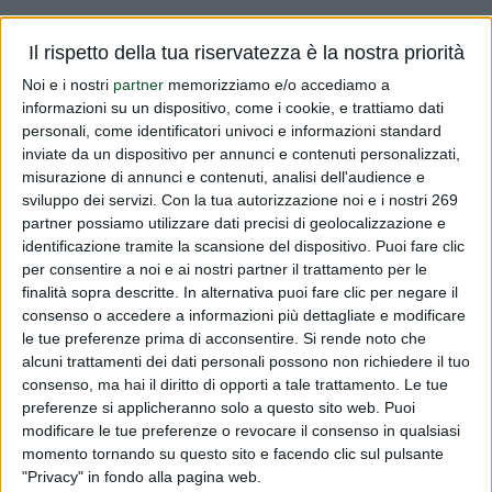
La Commissione Europea ha stilato una nuova bozza di
Il rispetto della tua riservatezza è la nostra priorità
Regolamento relativa alla definizione di "nanomateriali
Noi e i nostri
partner
memorizziamo e/o accediamo a
ingegnerizzati". In allegato la traduzione delle parti
informazioni su un dispositivo, come i cookie, e trattiamo dati
essenziali da cui si evince che la definizione di
personali, come identificatori univoci e informazioni standard
"nanomateriali ingegnerizz...
inviate da un dispositivo per annunci e contenuti personalizzati,
misurazione di annunci e contenuti, analisi dell'audience e
Leggi tutto
sviluppo dei servizi.
Con la tua autorizzazione noi e i nostri 269
partner possiamo utilizzare dati precisi di geolocalizzazione e
identificazione tramite la scansione del dispositivo. Puoi fare clic
Bozza Reg.to Nanomateriali
per consentire a noi e ai nostri partner il trattamento per le
finalità sopra descritte. In alternativa puoi fare clic per negare il
PUBBLICATO DA
DIALFARM
|
11 ANNI FA
|
COMUNICATI
RISERVATI
consenso o accedere a informazioni più dettagliate e modificare
le tue preferenze prima di acconsentire.
Si rende noto che
La Commissione Europea ha stilato una nuova bozza di
alcuni trattamenti dei dati personali possono non richiedere il tuo
Regolamento relativa alla definizione di "nanomateriali
consenso, ma hai il diritto di opporti a tale trattamento. Le tue
ingegnerizzati". In allegato la traduzione delle parti
preferenze si applicheranno solo a questo sito web. Puoi
modificare le tue preferenze o revocare il consenso in qualsiasi
essenziali da cui si evince che la definizione di
momento tornando su questo sito e facendo clic sul pulsante
"nanomateriali ingegnerizz...
"Privacy" in fondo alla pagina web.