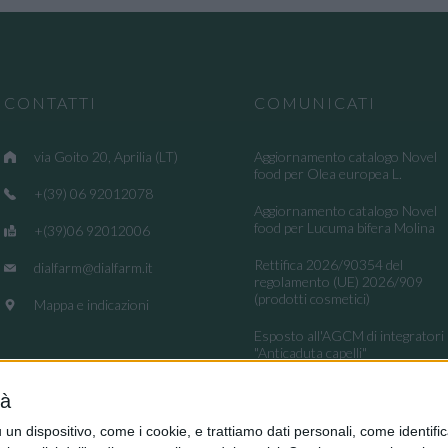
CONTATTI
COMUNICATI
via Goito 20, Aprilia (LT)
Aggiornamento catalogo Novel
food per Olea europea L.
+(39) 06 92012078
Aggiornamento catalogo Novel
food per Lucuma bifera Molina
+(39)06 92012006
Rettifica 2026/90354 del
dialfarm@dialfarm.it
regolamento (UE) 2026/909
(prodotti cosmetici)
Mappa e indicazioni
Esposto all'AGCM di integratori
"Anticaduta capelli"
Aggiornamento catalogo Novel
tà
food per Avena sativa L.
dispositivo, come i cookie, e trattiamo dati personali, come identifica
Ritiro integratori per presenza