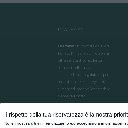
DIALFARM
Dialfarm
Srl, fondata dal Dott.
Renato Minasi, da oltre 25 anni
offre servizi di consulenza
completi nell’ambito
dell’assistenza regolatoria per
prodotti dietetici, integratori
alimentari, prodotti cosmetici e
dispositivi medici.
Il rispetto della tua riservatezza è la nostra priori
Noi e i nostri
partner
memorizziamo e/o accediamo a informazioni su un 