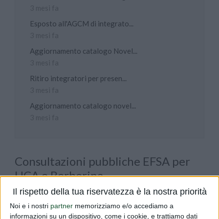
3 mesi fa
Esposto all'AGCM di integrato...
3 mesi fa
Aggiornamento catalogo Novel...
3 mesi fa
Ritiro integratori per presen...
3 mesi fa
Aggiornamento catalogo novel...
3 mesi fa
Consultazioni pubbliche EFSA per
HCA e Berberina
Il rispetto della tua riservatezza è la nostra priorità
PUBBLICATO DA
DIALFARM
|
5 MESI FA
|
COMUNICATI
Noi e i nostri
partner
memorizziamo e/o accediamo a
Vi comunichiamo che l'EFSA ha avviato
informazioni su un dispositivo, come i cookie, e trattiamo dati