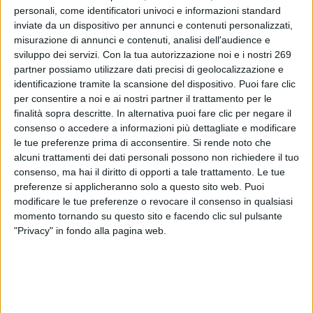
la consultazione pubblica dal 2 marzo al 4 maggio 2026
personali, come identificatori univoci e informazioni standard
per l'HCA e dal 2 marzo al 4 maggio 2026 per la Berberina.
inviate da un dispositivo per annunci e contenuti personalizzati,
misurazione di annunci e contenuti, analisi dell'audience e
Per leggere interamente questo comunicato devi essere
sviluppo dei servizi.
Con la tua autorizzazione noi e i nostri 269
registrato.
partner possiamo utilizzare dati precisi di geolocalizzazione e
Se sei registrato,
accedi
.
identificazione tramite la scansione del dispositivo. Puoi fare clic
Per registrarsi,
contattare la Dialfarm Srl
.
per consentire a noi e ai nostri partner il trattamento per le
finalità sopra descritte. In alternativa puoi fare clic per negare il
consenso o accedere a informazioni più dettagliate e modificare
le tue preferenze prima di acconsentire.
Si rende noto che
alcuni trattamenti dei dati personali possono non richiedere il tuo
consenso, ma hai il diritto di opporti a tale trattamento. Le tue
preferenze si applicheranno solo a questo sito web. Puoi
modificare le tue preferenze o revocare il consenso in qualsiasi
DIALFARM
momento tornando su questo sito e facendo clic sul pulsante
"Privacy" in fondo alla pagina web.
Dialfarm
Srl, fondata dal Dott. Renato Minasi, da oltre 25 anni
offre servizi di consulenza completi nell’ambito dell’assistenza
regolatoria per prodotti dietetici, integratori alimentari, prodotti
cosmetici e dispositivi medici.