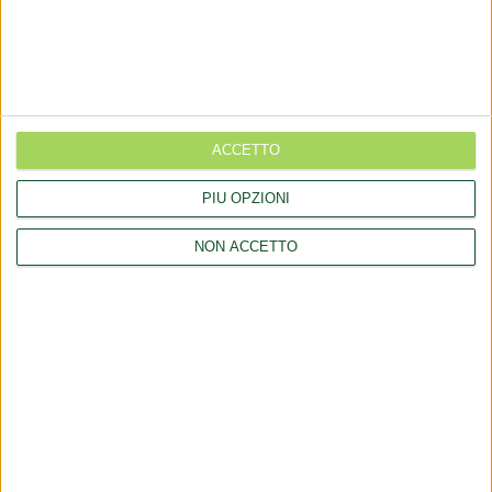
nei prodotti cosmetici)
Aggiornamento catalogo Novel food per Olea europea L.
Aggiornamento catalogo Novel food per Lucuma bifera Molina
Rettifica 2026/90354 del regolamento (UE) 2026/909 (prodotti
ACCETTO
cosmetici)
Esposto all'AGCM di integratori "Anticaduta capelli"
PIÙ OPZIONI
Aggiornamento catalogo Novel food per Avena sativa L.
NON ACCETTO
LINK
Chi siamo
Collaborazioni
Consulenza