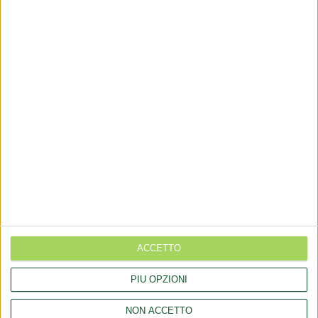
via Goito 20, Aprilia (LT)
+(39) 06 92012078
+(39)06 92012006
dialfarm@dialfarm.it
Mappa e indicazioni
COMUNICATI
Rettifica del regolamento 2026/909 (impiego di alcune sostanze
nei prodotti cosmetici)
ACCETTO
Aggiornamento catalogo Novel food per Olea europea L.
PIÙ OPZIONI
Aggiornamento catalogo Novel food per Lucuma bifera Molina
NON ACCETTO