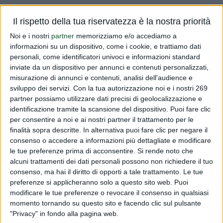
Vi informiamo che le Autorità di controllo hanno
Il rispetto della tua riservatezza è la nostra priorità
effettuato delle analisi dalle quali  risultata la presenza di
Noi e i nostri
partner
memorizziamo e/o accediamo a
due antiparassitari nel propoli. I suddetti antiparassitari
informazioni su un dispositivo, come i cookie, e trattiamo dati
sono usati nella lotta contro gli acari delle api con delle
personali, come identificatori univoci e informazioni standard
concent...
inviate da un dispositivo per annunci e contenuti personalizzati,
misurazione di annunci e contenuti, analisi dell'audience e
Leggi tutto
sviluppo dei servizi.
Con la tua autorizzazione noi e i nostri 269
partner possiamo utilizzare dati precisi di geolocalizzazione e
identificazione tramite la scansione del dispositivo. Puoi fare clic
contaminazione propoli
per consentire a noi e ai nostri partner il trattamento per le
finalità sopra descritte. In alternativa puoi fare clic per negare il
PUBBLICATO DA
DIALFARM
|
16 ANNI FA
|
COMUNICATI
RISERVATI
consenso o accedere a informazioni più dettagliate e modificare
le tue preferenze prima di acconsentire.
Si rende noto che
Vi informiamo che le Autorità di controllo hanno
alcuni trattamenti dei dati personali possono non richiedere il tuo
effettuato delle analisi dalle quali  risultata la presenza di
consenso, ma hai il diritto di opporti a tale trattamento. Le tue
preferenze si applicheranno solo a questo sito web. Puoi
due antiparassitari nel propoli. I suddetti antiparassitari
modificare le tue preferenze o revocare il consenso in qualsiasi
sono usati nella lotta contro gli acari delle api con delle
momento tornando su questo sito e facendo clic sul pulsante
concent...
"Privacy" in fondo alla pagina web.