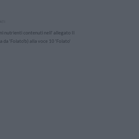
ATI
i nutrienti contenuti nell' allegato II
 da 'Folato'b) alla voce 10 'Folato' 