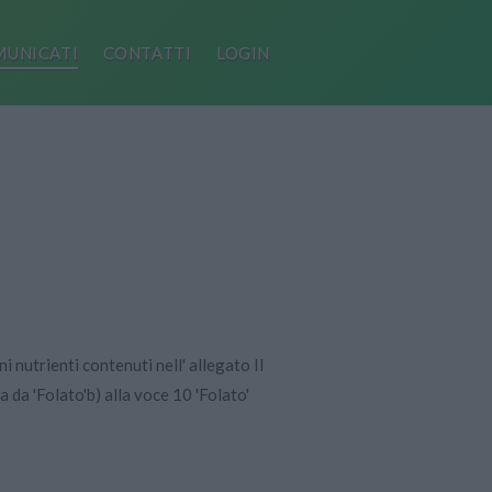
UNICATI
CONTATTI
LOGIN
i nutrienti contenuti nell' allegato II
 da 'Folato'b) alla voce 10 'Folato' 