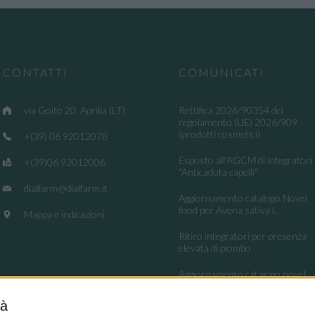
CONTATTI
COMUNICATI
via Goito 20, Aprilia (LT)
Rettifica 2026/90354 del
regolamento (UE) 2026/909
(prodotti cosmetici)
+(39) 06 92012078
Esposto all'AGCM di integratori
+(39)06 92012006
"Anticaduta capelli"
dialfarm@dialfarm.it
Aggiornamento catalogo Novel
food per Avena sativa L.
Mappa e indicazioni
Ritiro integratori per presenza
elevata di piombo
Aggiornamento catalogo novel
food per la Lippia origanoides
Kunth
tà