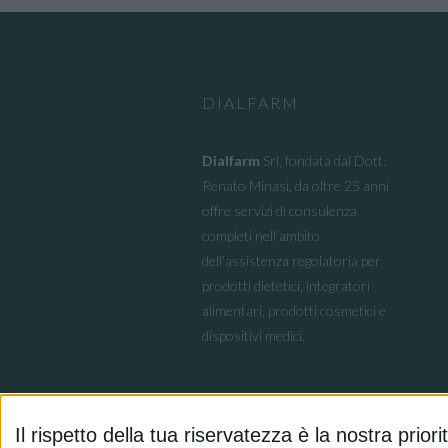
DIALFARM
Dialfarm
Srl, fondata dal Dott.
Renato Minasi, da oltre 25 anni
offre servizi di consulenza
completi nell’ambito
dell’assistenza regolatoria per
prodotti dietetici, integratori
alimentari, prodotti cosmetici e
dispositivi medici.
Il rispetto della tua riservatezza è la nostra priori