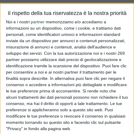
Vi informiamo che in data 24.07.2012007 è stato
Il rispetto della tua riservatezza è la nostra priorità
pubblicato sulla Gazzetta Ufficiale dell'Unione Europea la
Noi e i nostri
partner
memorizziamo e/o accediamo a
Decisione della Commissione (UE) n. 2017/1387 che
informazioni su un dispositivo, come i cookie, e trattiamo dati
autorizza l'immissione sul mercato di un preparato
personali, come identificatori univoci e informazioni standard
enzimatico di proliloligopeptida...
inviate da un dispositivo per annunci e contenuti personalizzati,
misurazione di annunci e contenuti, analisi dell'audience e
Leggi tutto
sviluppo dei servizi.
Con la tua autorizzazione noi e i nostri 269
partner possiamo utilizzare dati precisi di geolocalizzazione e
identificazione tramite la scansione del dispositivo. Puoi fare clic
Decisione n.2017/1387
per consentire a noi e ai nostri partner il trattamento per le
finalità sopra descritte. In alternativa puoi fare clic per negare il
PUBBLICATO DA
DIALFARM
|
9 ANNI FA
|
COMUNICATI RISERVATI
consenso o accedere a informazioni più dettagliate e modificare
Vi informiamo che in data 24.07.2012007 è stato
le tue preferenze prima di acconsentire.
Si rende noto che
alcuni trattamenti dei dati personali possono non richiedere il tuo
pubblicato sulla Gazzetta Ufficiale dell'Unione Europea la
consenso, ma hai il diritto di opporti a tale trattamento. Le tue
Decisione della Commissione (UE) n. 2017/1387 che
preferenze si applicheranno solo a questo sito web. Puoi
autorizza l'immissione sul mercato di un preparato
modificare le tue preferenze o revocare il consenso in qualsiasi
enzimatico di proliloligopeptida...
momento tornando su questo sito e facendo clic sul pulsante
"Privacy" in fondo alla pagina web.