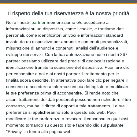
Vi informiamo che nella mattinata di domani 27.07.2017
Il rispetto della tua riservatezza è la nostra priorità
dalle ore 8,30 alle 13,00 causa interventi dell'azienda
Noi e i nostri
partner
memorizziamo e/o accediamo a
elettrica, potremmo avere delle interruzioni dell'energia e
informazioni su un dispositivo, come i cookie, e trattiamo dati
quindi non essere operativi.Ci scusiamo per i possibili
personali, come identificatori univoci e informazioni standard
disagi non di...
inviate da un dispositivo per annunci e contenuti personalizzati,
misurazione di annunci e contenuti, analisi dell'audience e
Leggi tutto
sviluppo dei servizi.
Con la tua autorizzazione noi e i nostri 267
partner possiamo utilizzare dati precisi di geolocalizzazione e
identificazione tramite la scansione del dispositivo. Puoi fare clic
Possibili disagi 27.7.17
per consentire a noi e ai nostri partner il trattamento per le
finalità sopra descritte. In alternativa puoi fare clic per negare il
PUBBLICATO DA
DIALFARM
|
9 ANNI FA
|
COMUNICATI RISERVATI
consenso o accedere a informazioni più dettagliate e modificare
Vi informiamo che nella mattinata di domani 27.07.2017
le tue preferenze prima di acconsentire.
Si rende noto che
alcuni trattamenti dei dati personali possono non richiedere il tuo
dalle ore 8,30 alle 13,00 causa interventi dell'azienda
consenso, ma hai il diritto di opporti a tale trattamento. Le tue
elettrica, potremmo avere delle interruzioni dell'energia e
preferenze si applicheranno solo a questo sito web. Puoi
quindi non essere operativi. Ci scusiamo per i possibili
modificare le tue preferenze o revocare il consenso in qualsiasi
disagi non d...
momento tornando su questo sito e facendo clic sul pulsante
"Privacy" in fondo alla pagina web.