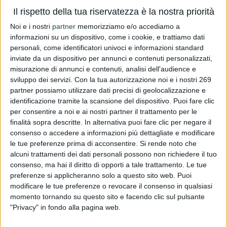
Il rispetto della tua riservatezza è la nostra priorità
il giorno 15 marzo 2017 a causa di interventi relativi
all'adeguamento della rete elettrica, potrebbero esserci
Noi e i nostri
partner
memorizziamo e/o accediamo a
informazioni su un dispositivo, come i cookie, e trattiamo dati
per qualche ora disagi alla linea telefonica e ai sistema
personali, come identificatori univoci e informazioni standard
informatico.Ci scusiamo per i possibili disagi.
inviate da un dispositivo per annunci e contenuti personalizzati,
misurazione di annunci e contenuti, analisi dell'audience e
Leggi tutto
sviluppo dei servizi.
Con la tua autorizzazione noi e i nostri 269
partner possiamo utilizzare dati precisi di geolocalizzazione e
identificazione tramite la scansione del dispositivo. Puoi fare clic
Problemi tecnici
per consentire a noi e ai nostri partner il trattamento per le
PUBBLICATO DA
DIALFARM
|
9 ANNI FA
|
COMUNICATI RISERVATI
finalità sopra descritte. In alternativa puoi fare clic per negare il
consenso o accedere a informazioni più dettagliate e modificare
il giorno 15 marzo 2017 a causa di interventi relativi
le tue preferenze prima di acconsentire.
Si rende noto che
all'adeguamento della rete elettrica, potrebbero esserci
alcuni trattamenti dei dati personali possono non richiedere il tuo
consenso, ma hai il diritto di opporti a tale trattamento. Le tue
per qualche ora disagi alla linea telefonica e ai sistema
preferenze si applicheranno solo a questo sito web. Puoi
informatico.Ci scusiamo per i possibili disagi.
modificare le tue preferenze o revocare il consenso in qualsiasi
momento tornando su questo sito e facendo clic sul pulsante
Leggi tutto
"Privacy" in fondo alla pagina web.