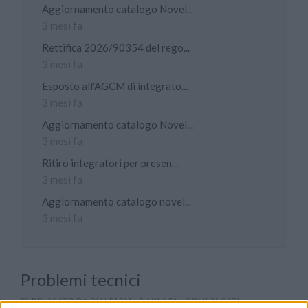
Aggiornamento catalogo Novel...
3 mesi fa
Rettifica 2026/90354 del rego...
3 mesi fa
Esposto all'AGCM di integrato...
3 mesi fa
Aggiornamento catalogo Novel...
3 mesi fa
Ritiro integratori per presen...
3 mesi fa
Aggiornamento catalogo novel...
3 mesi fa
Problemi tecnici
PUBBLICATO DA
DIALFARM
|
9 ANNI FA
|
COMUNICATI