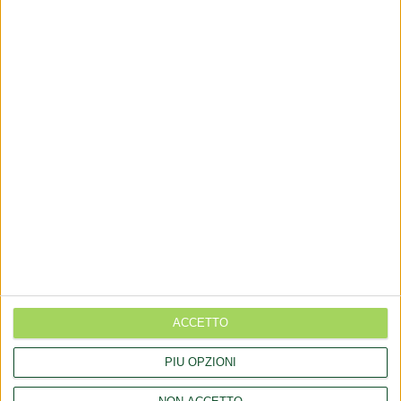
via Goito 20, Aprilia (LT)
+(39) 06 92012078
+(39)06 92012006
dialfarm@dialfarm.it
Mappa e indicazioni
COMUNICATI
Rettifica 2026/90354 del regolamento (UE) 2026/909 (prodotti
cosmetici)
ACCETTO
Esposto all'AGCM di integratori "Anticaduta capelli"
PIÙ OPZIONI
Aggiornamento catalogo Novel food per Avena sativa L.