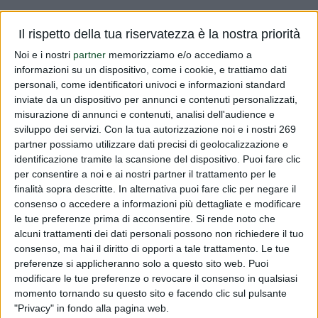
Vi informiamo che la Commissione UE ha proposto per la
Il rispetto della tua riservatezza è la nostra priorità
Monacolina K da (Monascus purpureus) le seguenti
Noi e i nostri
partner
memorizziamo e/o accediamo a
avvertenze per gli integratori alimentari che vantano il
informazioni su un dispositivo, come i cookie, e trattiamo dati
claim sul mantenimento dei normali livelli di colesterolo nel
personali, come identificatori univoci e informazioni standard
sangue. Avvertenz...
inviate da un dispositivo per annunci e contenuti personalizzati,
misurazione di annunci e contenuti, analisi dell'audience e
Leggi tutto
sviluppo dei servizi.
Con la tua autorizzazione noi e i nostri 269
partner possiamo utilizzare dati precisi di geolocalizzazione e
identificazione tramite la scansione del dispositivo. Puoi fare clic
Proposta avvertenze Monacolina
per consentire a noi e ai nostri partner il trattamento per le
finalità sopra descritte. In alternativa puoi fare clic per negare il
PUBBLICATO DA
DIALFARM
|
11 ANNI FA
|
COMUNICATI
RISERVATI
consenso o accedere a informazioni più dettagliate e modificare
le tue preferenze prima di acconsentire.
Si rende noto che
Vi informiamo che la Commissione UE ha proposto per la
alcuni trattamenti dei dati personali possono non richiedere il tuo
Monacolina K da (Monascus purpureus) le seguenti
consenso, ma hai il diritto di opporti a tale trattamento. Le tue
avvertenze per gli integratori alimentari che vantano il
preferenze si applicheranno solo a questo sito web. Puoi
modificare le tue preferenze o revocare il consenso in qualsiasi
claim sul mantenimento dei normali livelli di colesterolo nel
momento tornando su questo sito e facendo clic sul pulsante
sangue. Avvertenz...
"Privacy" in fondo alla pagina web.