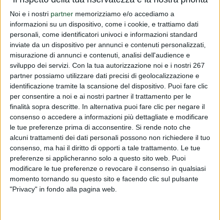
Vi informiamo che stiamo facendo delle prove tecniche.Ci
Noi e i nostri
partner
memorizziamo e/o accediamo a
informazioni su un dispositivo, come i cookie, e trattiamo dati
scusiamo degli eventuali disagi.
personali, come identificatori univoci e informazioni standard
inviate da un dispositivo per annunci e contenuti personalizzati,
Leggi tutto
misurazione di annunci e contenuti, analisi dell'audience e
sviluppo dei servizi.
Con la tua autorizzazione noi e i nostri 267
Prova tecnica 2
partner possiamo utilizzare dati precisi di geolocalizzazione e
identificazione tramite la scansione del dispositivo. Puoi fare clic
PUBBLICATO DA
DIALFARM
|
14 ANNI FA
|
COMUNICATI
per consentire a noi e ai nostri partner il trattamento per le
RISERVATI
finalità sopra descritte. In alternativa puoi fare clic per negare il
Vi informiamo che stiamo facendo delle prove tecniche.Ci
consenso o accedere a informazioni più dettagliate e modificare
scusiamo degli eventuali disagi.
le tue preferenze prima di acconsentire.
Si rende noto che
alcuni trattamenti dei dati personali possono non richiedere il tuo
Leggi tutto
consenso, ma hai il diritto di opporti a tale trattamento. Le tue
preferenze si applicheranno solo a questo sito web. Puoi
modificare le tue preferenze o revocare il consenso in qualsiasi
momento tornando su questo sito e facendo clic sul pulsante
"Privacy" in fondo alla pagina web.