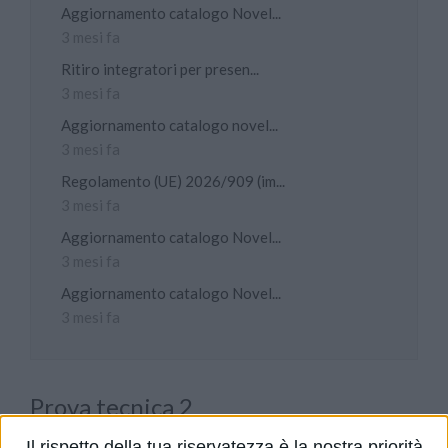
Aggiornamento catalogo Novel...
3 mesi fa
Ritiro integratori per presen...
3 mesi fa
Aggiornamento catalogo novel...
3 mesi fa
Regolamento (UE) 2026/909 (im...
3 mesi fa
Aggiornamento catalogo Novel...
3 mesi fa
Aggiornamento catalogo Novel...
3 mesi fa
Prova tecnica 2
PUBBLICATO DA
DIALFARM
|
14 ANNI FA
|
COMUNICATI
Il rispetto della tua riservatezza è la nostra priorità