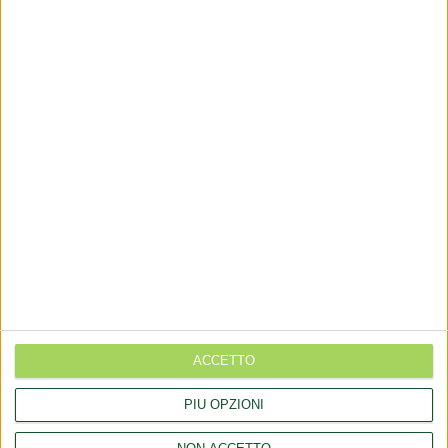
via Goito 20, Aprilia (LT)
+(39) 06 92012078
+(39)06 92012006
dialfarm@dialfarm.it
Mappa e indicazioni
COMUNICATI
Rettifica 2026/90354 del regolamento (UE) 2026/909 (prodotti
cosmetici)
ACCETTO
Esposto all'AGCM di integratori "Anticaduta capelli"
PIÙ OPZIONI
Aggiornamento catalogo Novel food per Avena sativa L.