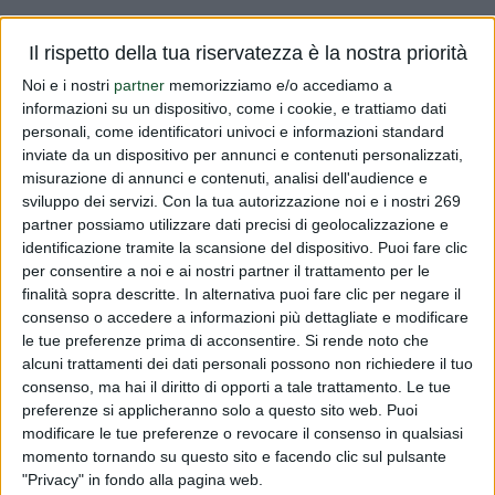
Vi informiamo che sulla Gazzetta Ufficiale n. L100 del
Il rispetto della tua riservatezza è la nostra priorità
15/04/16è stato pubblicato il Regolamento n. 2016/567
Noi e i nostri
partner
memorizziamo e/o accediamo a
della Commissione del 6 aprile 2016 relativo ai livelli
informazioni su un dispositivo, come i cookie, e trattiamo dati
massimi di residui di clorantraniliprolo, cyflumetofen,
personali, come identificatori univoci e informazioni standard
ciprodinil, dimetom...
inviate da un dispositivo per annunci e contenuti personalizzati,
misurazione di annunci e contenuti, analisi dell'audience e
Leggi tutto
sviluppo dei servizi.
Con la tua autorizzazione noi e i nostri 269
partner possiamo utilizzare dati precisi di geolocalizzazione e
identificazione tramite la scansione del dispositivo. Puoi fare clic
Reg. 2016/567 antiparassitari
per consentire a noi e ai nostri partner il trattamento per le
finalità sopra descritte. In alternativa puoi fare clic per negare il
PUBBLICATO DA
DIALFARM
|
10 ANNI FA
|
COMUNICATI
RISERVATI
consenso o accedere a informazioni più dettagliate e modificare
le tue preferenze prima di acconsentire.
Si rende noto che
Vi informiamo che sulla Gazzetta Ufficiale n. L100 del
alcuni trattamenti dei dati personali possono non richiedere il tuo
15/04/16è stato pubblicato il Regolamento n. 2016/567
consenso, ma hai il diritto di opporti a tale trattamento. Le tue
della Commissione del 6 aprile 2016 relativo ai livelli
preferenze si applicheranno solo a questo sito web. Puoi
modificare le tue preferenze o revocare il consenso in qualsiasi
massimi di residui di clorantraniliprolo, cyflumetofen,
momento tornando su questo sito e facendo clic sul pulsante
ciprodinil, dimetom...
"Privacy" in fondo alla pagina web.