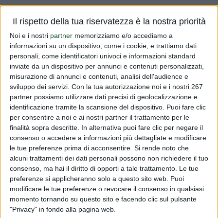
Vi informiamo che sono stati pubblicati sul sito del
Il rispetto della tua riservatezza è la nostra priorità
Ministero della Salute i Registri aggiornati al
Noi e i nostri
partner
memorizziamo e/o accediamo a
17/07/2017, Registri nazionali relativi agli alimenti a fini
informazioni su un dispositivo, come i cookie, e trattiamo dati
medici speciali. Potete consultare i suddetti Registri sul
personali, come identificatori univoci e informazioni standard
sito del Ministero...
inviate da un dispositivo per annunci e contenuti personalizzati,
misurazione di annunci e contenuti, analisi dell'audience e
Leggi tutto
sviluppo dei servizi.
Con la tua autorizzazione noi e i nostri 267
partner possiamo utilizzare dati precisi di geolocalizzazione e
identificazione tramite la scansione del dispositivo. Puoi fare clic
Registri aggiornati AFMS
per consentire a noi e ai nostri partner il trattamento per le
finalità sopra descritte. In alternativa puoi fare clic per negare il
PUBBLICATO DA
DIALFARM
|
9 ANNI FA
|
COMUNICATI RISERVATI
consenso o accedere a informazioni più dettagliate e modificare
Vi informiamo che sono stati pubblicati sul sito del
le tue preferenze prima di acconsentire.
Si rende noto che
alcuni trattamenti dei dati personali possono non richiedere il tuo
Ministero della Salute i Registri aggiornati al
consenso, ma hai il diritto di opporti a tale trattamento. Le tue
17/07/2017, Registri nazionali relativi agli alimenti a fini
preferenze si applicheranno solo a questo sito web. Puoi
medici speciali. Potete consultare i suddetti Registri sul
modificare le tue preferenze o revocare il consenso in qualsiasi
sito del Ministero...
momento tornando su questo sito e facendo clic sul pulsante
"Privacy" in fondo alla pagina web.