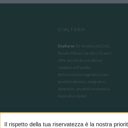
DIALFARM
Dialfarm
Srl, fondata dal Dott.
Renato Minasi, da oltre 25 anni
offre servizi di consulenza
completi nell’ambito
dell’assistenza regolatoria per
prodotti dietetici, integratori
alimentari, prodotti cosmetici e
dispositivi medici.
Il rispetto della tua riservatezza è la nostra priori