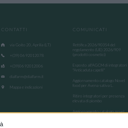
CONTATTI
COMUNICATI
via Goito 20, Aprilia (LT)
Rettifica 2026/90354 del
regolamento (UE) 2026/909
(prodotti cosmetici)
+(39) 06 92012078
Esposto all'AGCM di integratori
+(39)06 92012006
"Anticaduta capelli"
dialfarm@dialfarm.it
Aggiornamento catalogo Novel
food per Avena sativa L.
Mappa e indicazioni
Ritiro integratori per presenza
elevata di piombo
Aggiornamento catalogo novel
food per la Lippia origanoides
Kunth
tà