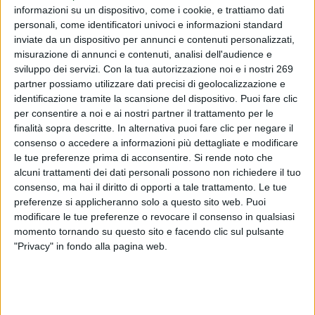
Vi informiamo che sulla Gazzetta ufficiale serie L del
informazioni su un dispositivo, come i cookie, e trattiamo dati
05/03/2025 è stato pubblicato il Regolamento delegato
personali, come identificatori univoci e informazioni standard
inviate da un dispositivo per annunci e contenuti personalizzati,
(UE) 2025/452 del 19/12/2024 relativo a determinate
misurazione di annunci e contenuti, analisi dell'audience e
informazioni da indicare sull'etichetta dei prodotti
sviluppo dei servizi.
Con la tua autorizzazione noi e i nostri 269
biologici.
partner possiamo utilizzare dati precisi di geolocalizzazione e
identificazione tramite la scansione del dispositivo. Puoi fare clic
Per leggere interamente questo comunicato devi essere
per consentire a noi e ai nostri partner il trattamento per le
registrato.
finalità sopra descritte. In alternativa puoi fare clic per negare il
Se sei registrato,
accedi
.
consenso o accedere a informazioni più dettagliate e modificare
le tue preferenze prima di acconsentire.
Per registrarsi,
contattare la Dialfarm Srl
Si rende noto che
.
alcuni trattamenti dei dati personali possono non richiedere il tuo
consenso, ma hai il diritto di opporti a tale trattamento. Le tue
preferenze si applicheranno solo a questo sito web. Puoi
modificare le tue preferenze o revocare il consenso in qualsiasi
momento tornando su questo sito e facendo clic sul pulsante
"Privacy" in fondo alla pagina web.
DIALFARM
Dialfarm
Srl, fondata dal Dott. Renato Minasi, da oltre 25 anni