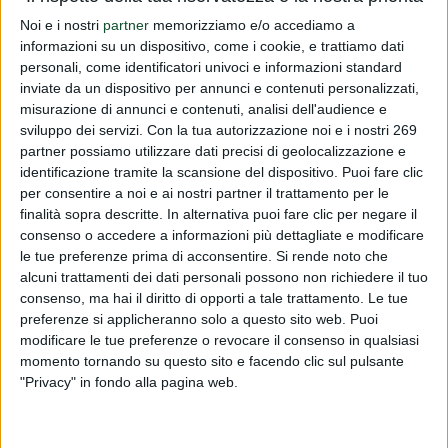
ricco di DHA e di EPA derivato da
Noi e i nostri
partner
memorizziamo e/o accediamo a
informazioni su un dispositivo, come i cookie, e trattiamo dati
Schizochytrium sp. )
personali, come identificatori univoci e informazioni standard
inviate da un dispositivo per annunci e contenuti personalizzati,
PUBBLICATO DA
DIALFARM
|
1 ANNO FA
|
COMUNICATI
misurazione di annunci e contenuti, analisi dell'audience e
Vi informiamo che sulla Gazzetta ufficiale dell'Unione
sviluppo dei servizi.
Con la tua autorizzazione noi e i nostri 269
europea seri L del 31/07/25 è stato pubblicato il
partner possiamo utilizzare dati precisi di geolocalizzazione e
identificazione tramite la scansione del dispositivo. Puoi fare clic
Regolamento di esecuzione (UE) 2025/1549 del 30/07/25
per consentire a noi e ai nostri partner il trattamento per le
relativo alle condizioni d’uso dei nuovi alimenti 3-fucosil...
finalità sopra descritte. In alternativa puoi fare clic per negare il
consenso o accedere a informazioni più dettagliate e modificare
Per leggere interamente questo comunicato devi essere
le tue preferenze prima di acconsentire.
Si rende noto che
registrato.
alcuni trattamenti dei dati personali possono non richiedere il tuo
Se sei registrato,
accedi
.
consenso, ma hai il diritto di opporti a tale trattamento. Le tue
Per registrarsi,
contattare la Dialfarm Srl
.
preferenze si applicheranno solo a questo sito web. Puoi
modificare le tue preferenze o revocare il consenso in qualsiasi
momento tornando su questo sito e facendo clic sul pulsante
"Privacy" in fondo alla pagina web.