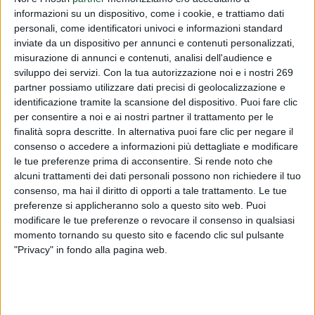
Vi informiamo che sulla Gazzetta ufficiale dell'Unione
informazioni su un dispositivo, come i cookie, e trattiamo dati
europea serie L del 31/03/26 è stato pubblicato il
personali, come identificatori univoci e informazioni standard
Regolamento (UE) 2026/742 del 31/03/26 relativo ai
inviate da un dispositivo per annunci e contenuti personalizzati,
misurazione di annunci e contenuti, analisi dell'audience e
livelli massimi di residui di antiparassitari nei prodotti
sviluppo dei servizi.
Con la tua autorizzazione noi e i nostri 269
alimentari.
partner possiamo utilizzare dati precisi di geolocalizzazione e
identificazione tramite la scansione del dispositivo. Puoi fare clic
Per leggere interamente questo comunicato devi essere
per consentire a noi e ai nostri partner il trattamento per le
registrato.
finalità sopra descritte. In alternativa puoi fare clic per negare il
Se sei registrato,
accedi
.
consenso o accedere a informazioni più dettagliate e modificare
Per registrarsi,
contattare la Dialfarm Srl
.
le tue preferenze prima di acconsentire.
Si rende noto che
alcuni trattamenti dei dati personali possono non richiedere il tuo
consenso, ma hai il diritto di opporti a tale trattamento. Le tue
preferenze si applicheranno solo a questo sito web. Puoi
modificare le tue preferenze o revocare il consenso in qualsiasi
momento tornando su questo sito e facendo clic sul pulsante
"Privacy" in fondo alla pagina web.
DIALFARM
Dialfarm
Srl, fondata dal Dott. Renato Minasi, da oltre 25 anni