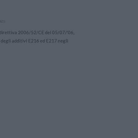
ATI
a direttiva 2006/52/CE del 05/07/'06,
o degli additivi E216 ed E217 negli