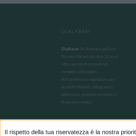
DIALFARM
Dialfarm
Srl, fondata dal Dott.
Renato Minasi, da oltre 25 anni
offre servizi di consulenza
completi nell’ambito
dell’assistenza regolatoria per
prodotti dietetici, integratori
alimentari, prodotti cosmetici e
dispositivi medici.
Il rispetto della tua riservatezza è la nostra priori