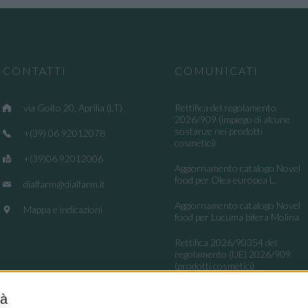
CONTATTI
COMUNICATI
via Goito 20, Aprilia (LT)
Rettifica del regolamento
2026/909 (impiego di alcune
sostanze nei prodotti
+(39) 06 92012078
cosmetici)
+(39)06 92012006
Aggiornamento catalogo Novel
food per Olea europea L.
dialfarm@dialfarm.it
Aggiornamento catalogo Novel
Mappa e indicazioni
food per Lucuma bifera Molina
Rettifica 2026/90354 del
regolamento (UE) 2026/909
(prodotti cosmetici)
Esposto all'AGCM di integratori
tà
"Anticaduta capelli"