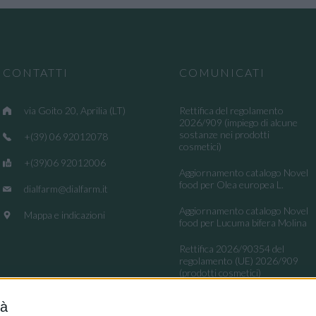
CONTATTI
COMUNICATI
via Goito 20, Aprilia (LT)
Rettifica del regolamento
2026/909 (impiego di alcune
sostanze nei prodotti
+(39) 06 92012078
cosmetici)
+(39)06 92012006
Aggiornamento catalogo Novel
food per Olea europea L.
dialfarm@dialfarm.it
Aggiornamento catalogo Novel
Mappa e indicazioni
food per Lucuma bifera Molina
Rettifica 2026/90354 del
regolamento (UE) 2026/909
(prodotti cosmetici)
Esposto all'AGCM di integratori
tà
"Anticaduta capelli"