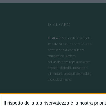
DIALFARM
Dialfarm
Srl, fondata dal Dott.
Renato Minasi, da oltre 25 anni
offre servizi di consulenza
completi nell’ambito
dell’assistenza regolatoria per
prodotti dietetici, integratori
alimentari, prodotti cosmetici e
dispositivi medici.
Il rispetto della tua riservatezza è la nostra priori