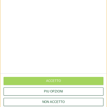
via Goito 20, Aprilia (LT)
+(39) 06 92012078
+(39)06 92012006
dialfarm@dialfarm.it
Mappa e indicazioni
COMUNICATI
Aggiornamento catalogo Novel food per Olea europea L.
ACCETTO
Aggiornamento catalogo Novel food per Lucuma bifera Molina
PIÙ OPZIONI
Rettifica 2026/90354 del regolamento (UE) 2026/909 (prodotti
cosmetici)
NON ACCETTO