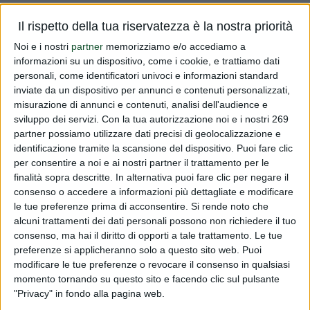
Relativamente alla fase di revisione delle etichette, Vi
Il rispetto della tua riservatezza è la nostra priorità
informiamo che per i botanicals, fino a nuova valutazione
Noi e i nostri
partner
memorizziamo e/o accediamo a
da parte dell'EFSA, oltre ai claims presenti nell'elenco dei
informazioni su un dispositivo, come i cookie, e trattiamo dati
pending potranno essere utilizzati anche i claims presenti
personali, come identificatori univoci e informazioni standard
inviate da un dispositivo per annunci e contenuti personalizzati,
nelle...
misurazione di annunci e contenuti, analisi dell'audience e
sviluppo dei servizi.
Con la tua autorizzazione noi e i nostri 269
Leggi tutto
partner possiamo utilizzare dati precisi di geolocalizzazione e
identificazione tramite la scansione del dispositivo. Puoi fare clic
Revisione etichette
per consentire a noi e ai nostri partner il trattamento per le
finalità sopra descritte. In alternativa puoi fare clic per negare il
PUBBLICATO DA
DIALFARM
|
14 ANNI FA
|
COMUNICATI
consenso o accedere a informazioni più dettagliate e modificare
RISERVATI
le tue preferenze prima di acconsentire.
Si rende noto che
Relativamente alla fase di revisione delle etichette, Vi
alcuni trattamenti dei dati personali possono non richiedere il tuo
informiamo che per i botanicals, fino a nuova valutazione
consenso, ma hai il diritto di opporti a tale trattamento. Le tue
preferenze si applicheranno solo a questo sito web. Puoi
da parte dell'EFSA, oltre ai claims presenti nell'elenco dei
modificare le tue preferenze o revocare il consenso in qualsiasi
pending potranno essere utilizzati anche i claims presenti
momento tornando su questo sito e facendo clic sul pulsante
nelle...
"Privacy" in fondo alla pagina web.