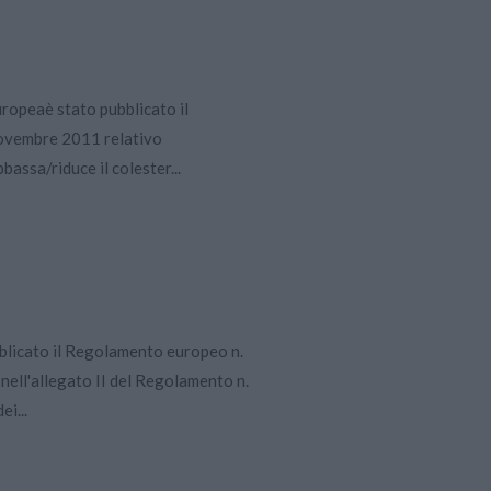
uropeaè stato pubblicato il
ovembre 2011 relativo
bassa/riduce il colester...
blicato il Regolamento europeo n.
 nell'allegato II del Regolamento n.
i...