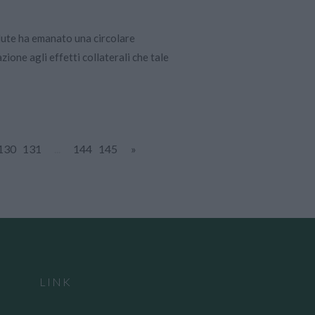
alute ha emanato una circolare
zione agli effetti collaterali che tale
130
131
...
144
145
»
LINK