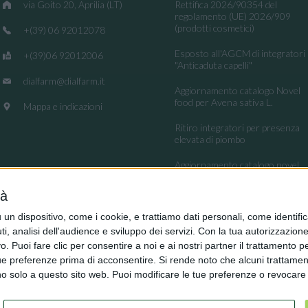
via Goito 20, Aprilia (LT)
Rettifica 2026/90354 del
regolamento (UE) 2026/909
(prodotti cosmetici)
+(39) 06 92012078
Esposto all'AGCM di integratori
+(39)06 92012006
"Anticaduta capelli"
dialfarm@dialfarm.it
Aggiornamento catalogo Novel
food per Avena sativa L.
Mappa e indicazioni
Ritiro integratori per presenza
elevata di piombo
Aggiornamento catalogo novel
food per la Lippia origanoides
Kunth
tà
Regolamento (UE) 2026/909
dispositivo, come i cookie, e trattiamo dati personali, come identifica
(impiego di alcune sostanze nei
, analisi dell'audience e sviluppo dei servizi.
Con la tua autorizzazione 
prodotti cosmetici)
 Puoi fare clic per consentire a noi e ai nostri partner il trattamento per 
ue preferenze prima di acconsentire.
Si rende noto che alcuni trattament
anno solo a questo sito web. Puoi modificare le tue preferenze o revoca