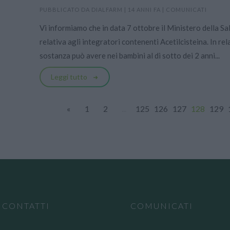
PUBBLICATO DA
DIALFARM
|
14 ANNI FA
|
COMUNICATI
Vi informiamo che in data 7 ottobre il Ministero della S
relativa agli integratori contenenti Acetilcisteina. In rela
sostanza può avere nei bambini al di sotto dei 2 anni...
Leggi tutto
«
1
2
...
125
126
127
128
129
CONTATTI
COMUNICATI