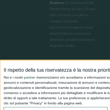
Dialfarm
Srl, fondata dal Dott.
Renato Minasi, da oltre 25 anni
offre servizi di consulenza
completi nell’ambito
dell’assistenza regolatoria per
prodotti dietetici, integratori
alimentari, prodotti cosmetici e
dispositivi medici.
Il rispetto della tua riservatezza è la nostra priori
Noi e i nostri
partner
memorizziamo e/o accediamo a informazioni su un 
annunci e contenuti personalizzati, misurazione di annunci e contenuti
geolocalizzazione e identificazione tramite la scansione del dispositivo.
consenso o accedere a informazioni più dettagliate e modificare le t
diritto di opporti a tale trattamento. Le tue preferenze si applicher
clic sul pulsante "Privacy" in fondo alla pagina web.