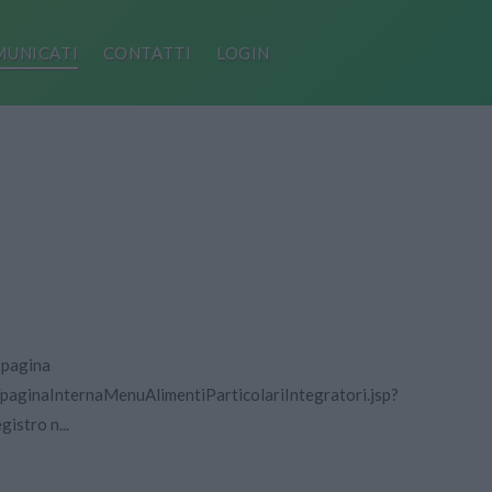
UNICATI
CONTATTI
LOGIN
a pagina
i/paginaInternaMenuAlimentiParticolariIntegratori.jsp?
istro n...