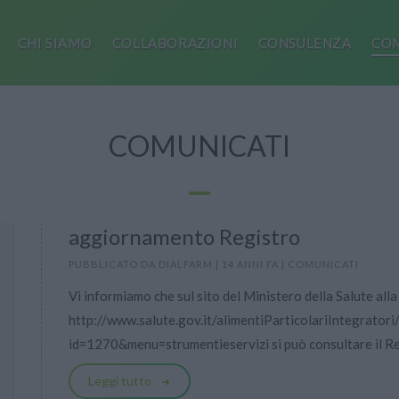
CHI SIAMO
COLLABORAZIONI
CONSULENZA
COM
COMUNICATI
aggiornamento Registro
PUBBLICATO DA
DIALFARM
|
14 ANNI FA
|
COMUNICATI
Vi informiamo che sul sito del Ministero della Salute all
http://www.salute.gov.it/alimentiParticolariIntegrator
id=1270&menu=strumentieservizi si può consultare il Reg
Leggi tutto