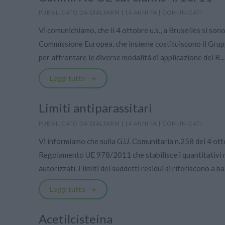
PUBBLICATO DA
DIALFARM
|
14 ANNI FA
|
COMUNICATI
Vi comunichiamo, che il 4 ottobre u.s., a Bruxelles si sono
Commissione Europea, che insieme costituiscono il Grupp
per affrontare le diverse modalità di applicazione del R...
Leggi tutto
Limiti antiparassitari
PUBBLICATO DA
DIALFARM
|
14 ANNI FA
|
COMUNICATI
Vi informiamo che sulla G.U. Comunitaria n.258 del 4 ott
Regolamento UE 978/2011 che stabilisce i quantitativi mi
autorizzati. I limiti dei suddetti residui si riferiscono a ba.
Leggi tutto
Acetilcisteina