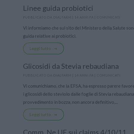
Linee guida probiotici
PUBBLICATO DA
DIALFARM
|
14 ANNI FA
|
COMUNICATI
Vi informiamo che sul sito del Ministero della Salute son
guida relative ai probiotici.
Leggi tutto
Glicosidi da Stevia rebaudiana
PUBBLICATO DA
DIALFARM
|
14 ANNI FA
|
COMUNICATI
Vi comunichiamo, che la EFSA, ha espresso parere favorev
i glicosidi dello steviolo dalle foglie di Stevia rebaudian
provvedimento in bozza, non ancora definitivo,...
Leggi tutto
Comm. Ne UE sui claims 4/10/11