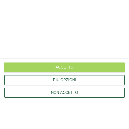
Dialfarm
Srl, fondata dal Dott. Renato Minasi, da oltre 25 anni
offre servizi di consulenza completi nell’ambito dell’assistenza
regolatoria per prodotti dietetici, integratori alimentari, prodotti
cosmetici e dispositivi medici.
CONTATTI
ACCETTO
via Goito 20, Aprilia (LT)
PIÙ OPZIONI
+(39) 06 92012078
NON ACCETTO
+(39)06 92012006
dialfarm@dialfarm.it
Mappa e indicazioni