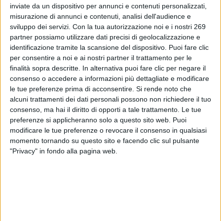
inviate da un dispositivo per annunci e contenuti personalizzati,
Leggi tutto
misurazione di annunci e contenuti, analisi dell'audience e
sviluppo dei servizi.
Con la tua autorizzazione noi e i nostri 269
partner possiamo utilizzare dati precisi di geolocalizzazione e
Ferie Dr. Minasi
identificazione tramite la scansione del dispositivo. Puoi fare clic
PUBBLICATO DA
DIALFARM
|
15 ANNI FA
|
COMUNICATI
per consentire a noi e ai nostri partner il trattamento per le
finalità sopra descritte. In alternativa puoi fare clic per negare il
Si comunica che il Dr. Minasi sarà assente dal 01 agosto al
consenso o accedere a informazioni più dettagliate e modificare
26 agosto 2011. Rientrerà in ufficio il giorno 29 agosto
le tue preferenze prima di acconsentire.
Si rende noto che
alcuni trattamenti dei dati personali possono non richiedere il tuo
2011.
consenso, ma hai il diritto di opporti a tale trattamento. Le tue
preferenze si applicheranno solo a questo sito web. Puoi
Leggi tutto
modificare le tue preferenze o revocare il consenso in qualsiasi
momento tornando su questo sito e facendo clic sul pulsante
Consegna documenti Ministero
"Privacy" in fondo alla pagina web.
PUBBLICATO DA
DIALFARM
|
15 ANNI FA
|
COMUNICATI
Vi informiamo che l'ultimo giorno per la consegna dei
documenti al Ministero della Salute sarà il 28 luglio 2011.
Solo ed esclusivamente per pratiche urgentissime la