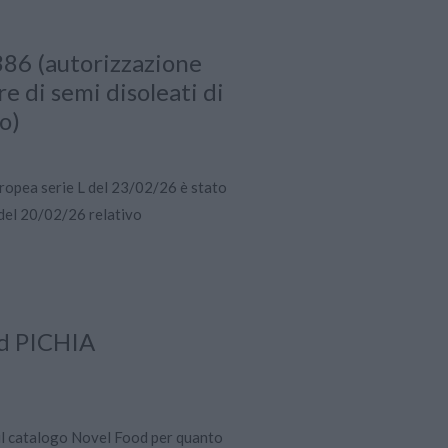
86 (autorizzazione
e di semi disoleati di
o)
uropea serie L del 23/02/26 è stato
del 20/02/26 relativo
od PICHIA
il catalogo Novel Food per quanto