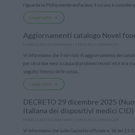
riguarda la Pichia membranifaciens il cui uso è consi
Leggi tutto
Aggiornamenti catalogo Novel foo
PUBBLICATO DA
DIALFARM
|
5 MESI FA
|
COMUNICATI
Vi informiamo che il servizio di aggiornamento del cata
per circa due mesi a causa di problemi tecnici ed è ora st
seguito l'elenco delle sosta...
Leggi tutto
DECRETO 29 dicembre 2025 (Nuova
italiana dei dispositivi medici CID)
PUBBLICATO DA
DIALFARM
|
5 MESI FA
|
COMUNICATI
Vi informiamo che sulla Gazzetta ufficiale n. 36 del 13-0