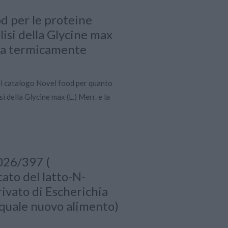
d per le proteine
isi della Glycine max
ata termicamente
il catalogo Novel food per quanto
i della Glycine max (L.) Merr. e la
026/397 (
ato del latto-N-
ivato di Escherichia
quale nuovo alimento)