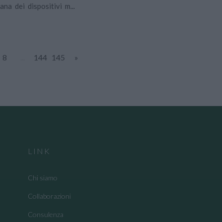
ana dei dispositivi m...
8
...
144
145
»
LINK
Chi siamo
Collaborazioni
Consulenza