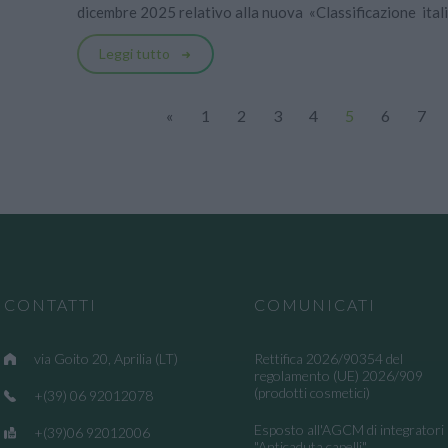
dicembre 2025 relativo alla nuova «Classificazione itali
Leggi tutto
«
1
2
3
4
5
6
7
CONTATTI
COMUNICATI
via Goito 20, Aprilia (LT)
Rettifica 2026/90354 del
regolamento (UE) 2026/909
(prodotti cosmetici)
+(39) 06 92012078
Esposto all'AGCM di integratori
+(39)06 92012006
"Anticaduta capelli"