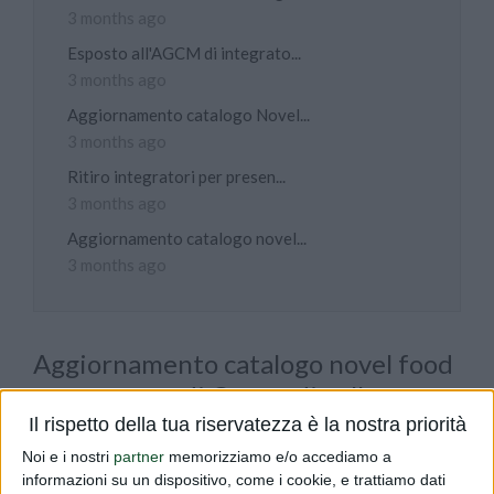
3 months ago
Esposto all'AGCM di integrato...
3 months ago
Aggiornamento catalogo Novel...
3 months ago
Ritiro integratori per presen...
3 months ago
Aggiornamento catalogo novel...
3 months ago
Aggiornamento catalogo novel food
per estratto di Cresta di gallo
Il rispetto della tua riservatezza è la nostra priorità
PUBLISHED BY
DIALFARM
|
5 MONTHS AGO
|
COMUNICATI
Noi e i nostri
partner
memorizziamo e/o accediamo a
Vi informiamo che è stato aggiornato il catalogo Novel
informazioni su un dispositivo, come i cookie, e trattiamo dati