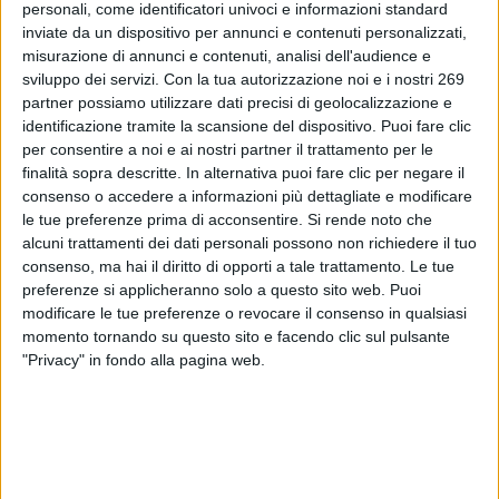
food per quanto riguarda l'estratto di Cresta di gallo. E'
personali, come identificatori univoci e informazioni standard
inviate da un dispositivo per annunci e contenuti personalizzati,
considerato Not novel in food supplement e Authorised
misurazione di annunci e contenuti, analisi dell'audience e
novel food per determinate categorie di alimenti.
sviluppo dei servizi.
Con la tua autorizzazione noi e i nostri 269
partner possiamo utilizzare dati precisi di geolocalizzazione e
To read this communicate you must be registered.
identificazione tramite la scansione del dispositivo. Puoi fare clic
If you are registered,
login
.
per consentire a noi e ai nostri partner il trattamento per le
To register,
contact the company
.
finalità sopra descritte. In alternativa puoi fare clic per negare il
consenso o accedere a informazioni più dettagliate e modificare
le tue preferenze prima di acconsentire.
Si rende noto che
alcuni trattamenti dei dati personali possono non richiedere il tuo
consenso, ma hai il diritto di opporti a tale trattamento. Le tue
preferenze si applicheranno solo a questo sito web. Puoi
modificare le tue preferenze o revocare il consenso in qualsiasi
ABOUT DIALFARM
momento tornando su questo sito e facendo clic sul pulsante
"Privacy" in fondo alla pagina web.
Dialfarm
Srl, founded by Dr. Renato Minasi, since 25 years
offers a full service consultancy in the field of dietetic products,
food supplements, cosmetics and medical devices.