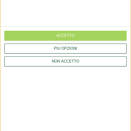
Aggiornamento catalogo Novel food per Olea europea L.
Aggiornamento catalogo Novel food per Lucuma bifera Molina
Rettifica 2026/90354 del regolamento (UE) 2026/909 (prodotti
cosmetici)
ACCETTO
Esposto all'AGCM di integratori "Anticaduta capelli"
PIÙ OPZIONI
Aggiornamento catalogo Novel food per Avena sativa L.
NON ACCETTO
LINK
Company
Collaborations
Consulting