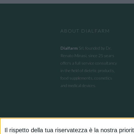
ABOUT DIALFARM
Dialfarm
Srl, founded by Dr.
Renato Minasi, since 25 years
offers a full service consultancy
in the field of dietetic products,
food supplements, cosmetics
and medical devices.
Il rispetto della tua riservatezza è la nostra priori