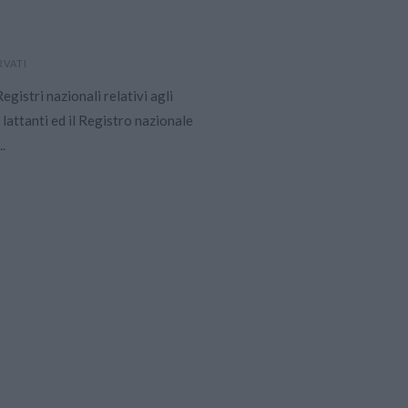
RVATI
gistri nazionali relativi agli
r lattanti ed il Registro nazionale
..