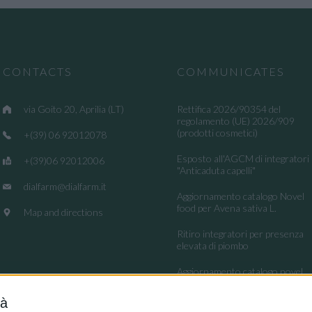
CONTACTS
COMMUNICATES
via Goito 20, Aprilia (LT)
Rettifica 2026/90354 del
regolamento (UE) 2026/909
(prodotti cosmetici)
+(39) 06 92012078
Esposto all'AGCM di integratori
+(39)06 92012006
"Anticaduta capelli"
dialfarm@dialfarm.it
Aggiornamento catalogo Novel
food per Avena sativa L.
Map and directions
Ritiro integratori per presenza
elevata di piombo
Aggiornamento catalogo novel
food per la Lippia origanoides
Kunth
tà