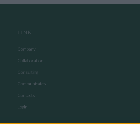
LINK
Company
Collaborations
Consulting
Communicates
Contacts
Login