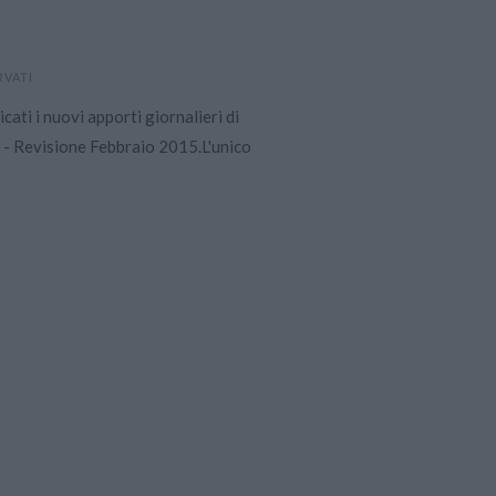
RVATI
cati i nuovi apporti giornalieri di
i - Revisione Febbraio 2015.L'unico