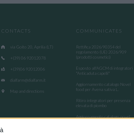
CONTACTS
COMMUNICATES
via Goito 20, Aprilia (LT)
Rettifica 2026/90354 del
regolamento (UE) 2026/909
(prodotti cosmetici)
+(39) 06 92012078
Esposto all'AGCM di integratori
+(39)06 92012006
"Anticaduta capelli"
dialfarm@dialfarm.it
Aggiornamento catalogo Novel
food per Avena sativa L.
Map and directions
Ritiro integratori per presenza
elevata di piombo
Aggiornamento catalogo novel
food per la Lippia origanoides
Kunth
tà