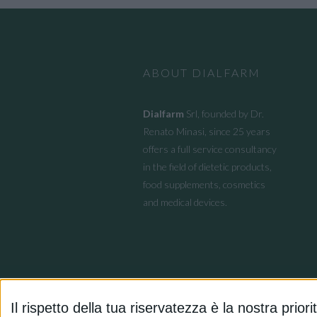
ABOUT DIALFARM
Dialfarm
Srl, founded by Dr.
Renato Minasi, since 25 years
offers a full service consultancy
in the field of dietetic products,
food supplements, cosmetics
and medical devices.
Il rispetto della tua riservatezza è la nostra priori