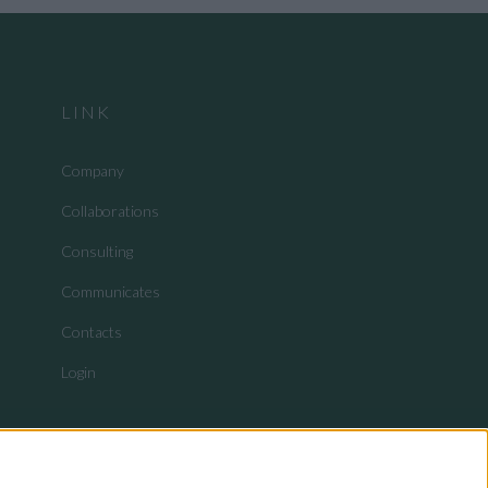
LINK
Company
Collaborations
Consulting
Communicates
Contacts
Login