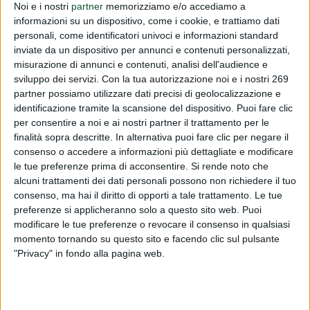
Noi e i nostri
partner
memorizziamo e/o accediamo a
dell’informazione)
informazioni su un dispositivo, come i cookie, e trattiamo dati
personali, come identificatori univoci e informazioni standard
PUBLISHED BY
DIALFARM
|
4 MONTHS AGO
|
COMUNICATI
inviate da un dispositivo per annunci e contenuti personalizzati,
Vi informiamo che sulla Gazzetta ufficiale n. 56 del
misurazione di annunci e contenuti, analisi dell'audience e
sviluppo dei servizi.
Con la tua autorizzazione noi e i nostri 269
09/03/26 è stao pubblicato il Decreto legislativo
partner possiamo utilizzare dati precisi di geolocalizzazione e
20/02/26 n. 30 relativo alla responsabilizzazione dei
identificazione tramite la scansione del dispositivo. Puoi fare clic
consumatori per la transizione verde mediante il
per consentire a noi e ai nostri partner il trattamento per le
finalità sopra descritte. In alternativa puoi fare clic per negare il
miglioramento del...
consenso o accedere a informazioni più dettagliate e modificare
To read this communicate you must be registered.
le tue preferenze prima di acconsentire.
Si rende noto che
If you are registered,
login
.
alcuni trattamenti dei dati personali possono non richiedere il tuo
consenso, ma hai il diritto di opporti a tale trattamento. Le tue
To register,
contact the company
.
preferenze si applicheranno solo a questo sito web. Puoi
modificare le tue preferenze o revocare il consenso in qualsiasi
momento tornando su questo sito e facendo clic sul pulsante
"Privacy" in fondo alla pagina web.
ABOUT DIALFARM