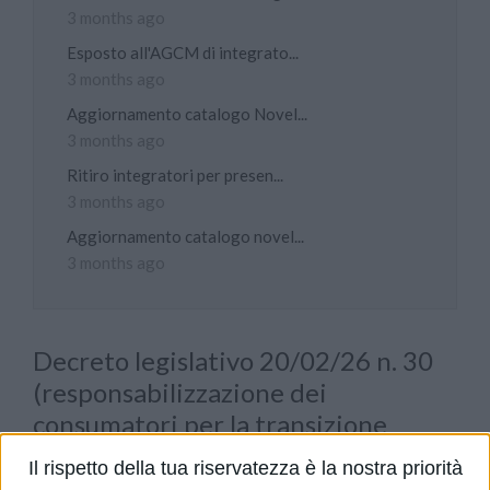
3 months ago
Esposto all'AGCM di integrato...
3 months ago
Aggiornamento catalogo Novel...
3 months ago
Ritiro integratori per presen...
3 months ago
Aggiornamento catalogo novel...
3 months ago
Decreto legislativo 20/02/26 n. 30
(responsabilizzazione dei
consumatori per la transizione
verde mediante il miglioramento
Il rispetto della tua riservatezza è la nostra priorità
della tutela dalle pratiche sleali e