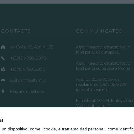
CONTACTS
COMMUNICATES
via Goito 20, Aprilia (LT)
Aggiornamento catalogo Novel
food per Olea europea L.
+(39) 06 92012078
Aggiornamento catalogo Novel
food per Lucuma bifera Molina
+(39)06 92012006
Rettifica 2026/90354 del
dialfarm@dialfarm.it
regolamento (UE) 2026/909
(prodotti cosmetici)
Map and directions
Esposto all'AGCM di integratori
"Anticaduta capelli"
Aggiornamento catalogo Novel
tà
food per Avena sativa L.
dispositivo, come i cookie, e trattiamo dati personali, come identifica
Ritiro integratori per presenza