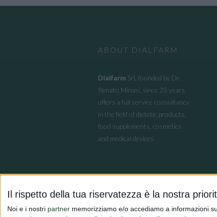
ABOUT DIALFARM
Dialfarm
Srl, founded by Dr.
Renato Minasi, since 25 years
offers a full service consultancy
in the field of dietetic products,
food supplements, cosmetics
and medical devices.
Il rispetto della tua riservatezza è la nostra priori
Noi e i nostri
partner
memorizziamo e/o accediamo a informazioni su un 