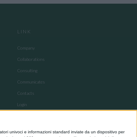
LINK
Company
Collaborations
Consulting
Communicates
Contacts
Login
tori univoci e informazioni standard inviate da un dispositivo per