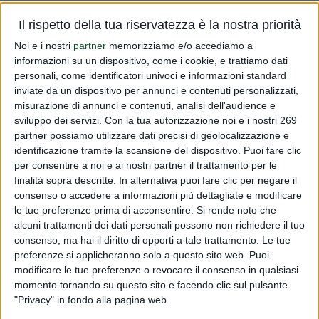
Vi informiamo che domani 8 luglio 2014 il Comitato
Il rispetto della tua riservatezza è la nostra priorità
pemanente della UE si riunirà e tra gli altri argomenti
Noi e i nostri
partner
memorizziamo e/o accediamo a
discuterà la questione dei FERRO OSSIDO IRRAGGiATO e
informazioni su un dispositivo, come i cookie, e trattiamo dati
degli integratori contenenti questo colorante.Al momento
personali, come identificatori univoci e informazioni standard
inviate da un dispositivo per annunci e contenuti personalizzati,
la Commissione prescriv...
misurazione di annunci e contenuti, analisi dell'audience e
sviluppo dei servizi.
Con la tua autorizzazione noi e i nostri 269
Read more
partner possiamo utilizzare dati precisi di geolocalizzazione e
identificazione tramite la scansione del dispositivo. Puoi fare clic
FERRO OSSIDO IRRAGGIATO
per consentire a noi e ai nostri partner il trattamento per le
finalità sopra descritte. In alternativa puoi fare clic per negare il
PUBLISHED BY
DIALFARM
|
12 YEARS AGO
|
COMUNICATI
consenso o accedere a informazioni più dettagliate e modificare
RISERVATI
le tue preferenze prima di acconsentire.
Si rende noto che
Vi informiamo che domani 8 luglio 2014 il Comitato
alcuni trattamenti dei dati personali possono non richiedere il tuo
consenso, ma hai il diritto di opporti a tale trattamento. Le tue
pemanente della UE si riunirà e tra gli altri argomenti
preferenze si applicheranno solo a questo sito web. Puoi
discuterà la questione dei FERRO OSSIDO IRRAGGiATO e
modificare le tue preferenze o revocare il consenso in qualsiasi
degli integratori contenenti questo colorante. Al momento
momento tornando su questo sito e facendo clic sul pulsante
la Commissione prescri...
"Privacy" in fondo alla pagina web.