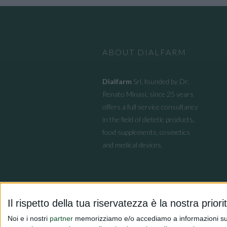
ABOUT DIALFARM
Dialfarm
Srl, founded by Dr.
Renato Minasi, since 25 years
offers a full service consultancy
in the field of dietetic products,
food supplements, cosmetics
and medical devices.
Il rispetto della tua riservatezza è la nostra priori
Noi e i nostri
partner
memorizziamo e/o accediamo a informazioni su un 