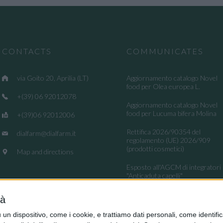
CONTACTS
COMMUNICATES
via Goito 20, Aprilia (LT)
Aggiornamento catalogo Novel
food per Olea europea L.
+(39) 06 92012078
Aggiornamento catalogo Novel
food per Lucuma bifera Molina
+(39)06 92012006
Rettifica 2026/90354 del
dialfarm@dialfarm.it
regolamento (UE) 2026/909
(prodotti cosmetici)
Map and directions
Esposto all'AGCM di integratori
"Anticaduta capelli"
Aggiornamento catalogo Novel
tà
food per Avena sativa L.
dispositivo, come i cookie, e trattiamo dati personali, come identifica
Ritiro integratori per presenza