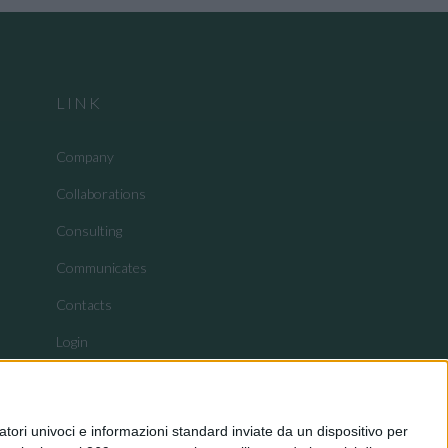
LINK
Company
Collaborations
Consulting
Communicates
Contacts
Login
tori univoci e informazioni standard inviate da un dispositivo per