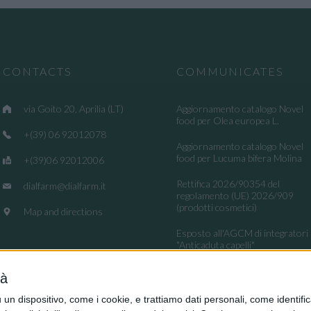
CONTACTS
COMMUNICATES
via Goito 20, Aprilia (LT)
Aggiornamento catalogo Novel
food per Olea europea L.
+(39) 06 92012078
Aggiornamento catalogo Novel
food per Lucuma bifera Molina
+(39)06 92012006
Rettifica 2026/90354 del
dialfarm@dialfarm.it
regolamento (UE) 2026/909
(prodotti cosmetici)
Map and directions
Esposto all'AGCM di integratori
"Anticaduta capelli"
Aggiornamento catalogo Novel
tà
food per Avena sativa L.
dispositivo, come i cookie, e trattiamo dati personali, come identifica
Ritiro integratori per presenza