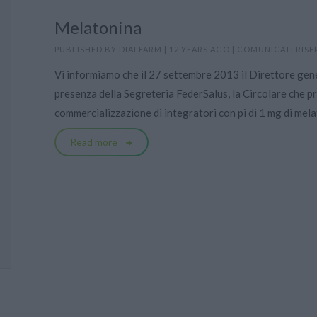
Melatonina
PUBLISHED BY
DIALFARM
|
12 YEARS AGO
|
COMUNICATI RISE
Vi informiamo che il 27 settembre 2013 il Direttore gener
presenza della Segreteria FederSalus, la Circolare che p
commercializzazione di integratori con pi di 1 mg di melat
Read more