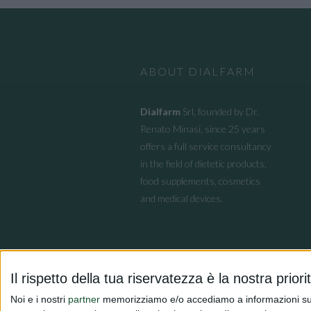
ABOUT DIALFARM
Dialfarm
Srl, founded by Dr.
Renato Minasi, since 25 years
offers a full service consultancy
in the field of dietetic products,
food supplements, cosmetics
and medical devices.
Il rispetto della tua riservatezza è la nostra priori
Noi e i nostri
partner
memorizziamo e/o accediamo a informazioni su un 