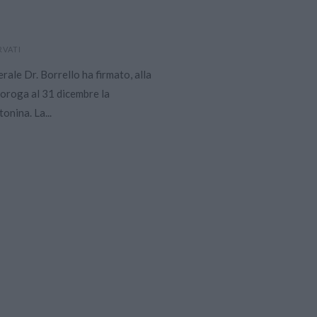
RVATI
ale Dr. Borrello ha firmato, alla
roroga al 31 dicembre la
onina. La...