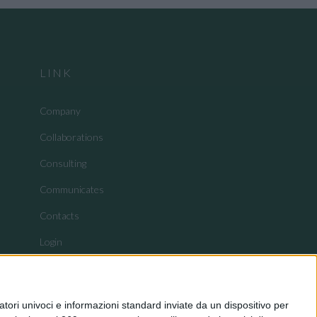
LINK
Company
Collaborations
Consulting
Communicates
Contacts
Login
tori univoci e informazioni standard inviate da un dispositivo per