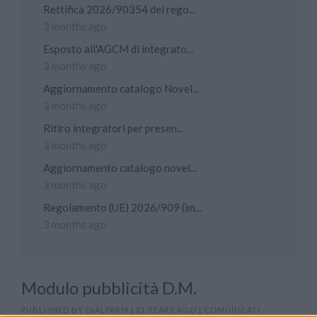
Rettifica 2026/90354 del rego...
3 months ago
Esposto all'AGCM di integrato...
3 months ago
Aggiornamento catalogo Novel...
3 months ago
Ritiro integratori per presen...
3 months ago
Aggiornamento catalogo novel...
3 months ago
Regolamento (UE) 2026/909 (im...
3 months ago
Modulo pubblicità D.M.
PUBLISHED BY
DIALFARM
|
11 YEARS AGO
|
COMUNICATI