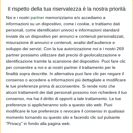
In allegato Vi inoltriamo il FAC-SIMILE relativo alla
Il rispetto della tua riservatezza è la nostra priorità
dichiarazione del 5,5% da versare sull'importo delle spese
Noi e i nostri
partner
memorizziamo e/o accediamo a
pubblicitarie effettuate agli operatori sanitari per i
informazioni su un dispositivo, come i cookie, e trattiamo dati
personali, come identificatori univoci e informazioni standard
dispositivi medici. Vi ricordiamo che la suddetta
inviate da un dispositivo per annunci e contenuti personalizzati,
dichiarazione andrà in...
misurazione di annunci e contenuti, analisi dell'audience e
sviluppo dei servizi.
Con la tua autorizzazione noi e i nostri 269
Read more
partner possiamo utilizzare dati precisi di geolocalizzazione e
identificazione tramite la scansione del dispositivo. Puoi fare clic
per consentire a noi e ai nostri partner il trattamento per le
Modulo pubblicità D.M.
finalità sopra descritte. In alternativa puoi fare clic per negare il
PUBLISHED BY
DIALFARM
|
11 YEARS AGO
|
COMUNICATI
consenso o accedere a informazioni più dettagliate e modificare
RISERVATI
le tue preferenze prima di acconsentire.
Si rende noto che
alcuni trattamenti dei dati personali possono non richiedere il tuo
In allegato Vi inoltriamo il FAC-SIMILE relativo alla
consenso, ma hai il diritto di opporti a tale trattamento. Le tue
dichiarazione del 5,5% da versare sull'importo delle spese
preferenze si applicheranno solo a questo sito web. Puoi
pubblicitarie effettuate agli operatori sanitari per i
modificare le tue preferenze o revocare il consenso in qualsiasi
dispositivi medici. Vi ricordiamo che la suddetta
momento tornando su questo sito e facendo clic sul pulsante
"Privacy" in fondo alla pagina web.
dichiarazione andrà in...