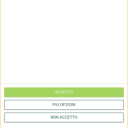
+(39) 06 92012078
+(39)06 92012006
dialfarm@dialfarm.it
Map and directions
COMMUNICATES
Aggiornamento catalogo Novel food per Olea europea L.
ACCETTO
Aggiornamento catalogo Novel food per Lucuma bifera Molina
PIÙ OPZIONI
Rettifica 2026/90354 del regolamento (UE) 2026/909 (prodotti
cosmetici)
NON ACCETTO
Esposto all'AGCM di integratori "Anticaduta capelli"