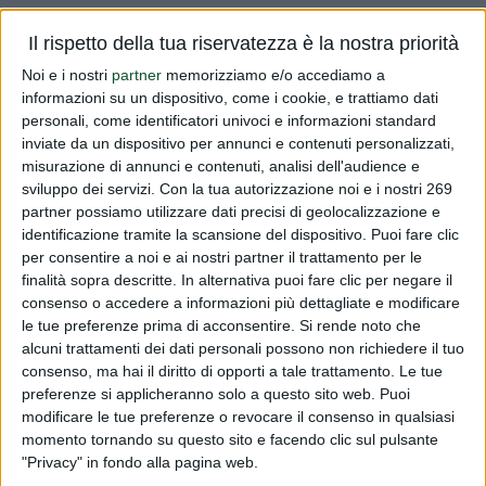
Vi informiamo che  stata nominata la nuova Commissione
Il rispetto della tua riservatezza è la nostra priorità
consultiva dei prodotti dietetici che ha avuto la prima
Noi e i nostri
partner
memorizziamo e/o accediamo a
seduta alla fine di maggio e che riprenderà, con la prossima
informazioni su un dispositivo, come i cookie, e trattiamo dati
seduta del 22 giugno 2006, il lavoro di verifica e
personali, come identificatori univoci e informazioni standard
valutazione dei...
inviate da un dispositivo per annunci e contenuti personalizzati,
misurazione di annunci e contenuti, analisi dell'audience e
Read more
sviluppo dei servizi.
Con la tua autorizzazione noi e i nostri 269
partner possiamo utilizzare dati precisi di geolocalizzazione e
identificazione tramite la scansione del dispositivo. Puoi fare clic
Nuova Commissione consultiva
per consentire a noi e ai nostri partner il trattamento per le
finalità sopra descritte. In alternativa puoi fare clic per negare il
PUBLISHED BY
DIALFARM
|
20 YEARS AGO
|
COMUNICATI
RISERVATI
consenso o accedere a informazioni più dettagliate e modificare
le tue preferenze prima di acconsentire.
Si rende noto che
Vi informiamo che  stata nominata la nuova Commissione
alcuni trattamenti dei dati personali possono non richiedere il tuo
consultiva dei prodotti dietetici che ha avuto la prima
consenso, ma hai il diritto di opporti a tale trattamento. Le tue
preferenze si applicheranno solo a questo sito web. Puoi
seduta alla fine di maggio e che riprenderà, con la prossima
modificare le tue preferenze o revocare il consenso in qualsiasi
seduta del 22 giugno 2006, il lavoro di verifica e
momento tornando su questo sito e facendo clic sul pulsante
valutazione dei...
"Privacy" in fondo alla pagina web.