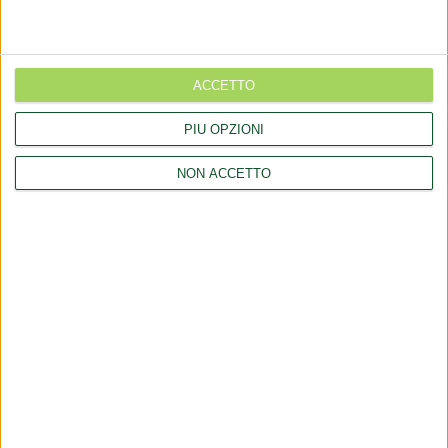
Aggiornamento catalogo Novel food per Lucuma bifera Molina
Rettifica 2026/90354 del regolamento (UE) 2026/909 (prodotti
cosmetici)
ACCETTO
Esposto all'AGCM di integratori "Anticaduta capelli"
PIÙ OPZIONI
Aggiornamento catalogo Novel food per Avena sativa L.
NON ACCETTO
LINK
Company
Collaborations
Consulting
Communicates
Contacts