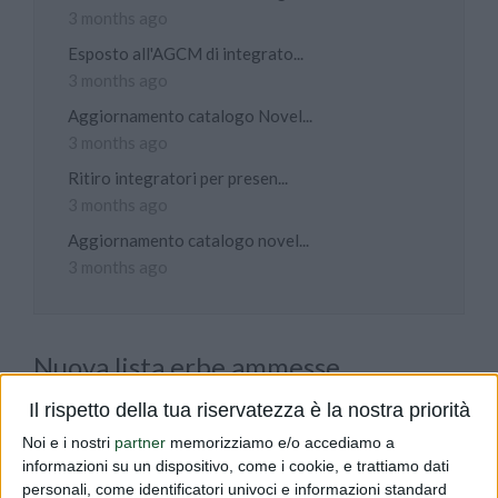
3 months ago
Esposto all'AGCM di integrato...
3 months ago
Aggiornamento catalogo Novel...
3 months ago
Ritiro integratori per presen...
3 months ago
Aggiornamento catalogo novel...
3 months ago
Nuova lista erbe ammesse
PUBLISHED BY
DIALFARM
|
17 YEARS AGO
|
COMUNICATI
Il rispetto della tua riservatezza è la nostra priorità
Vi informiamo che il Ministero della Salute ha pubblicato la
Noi e i nostri
partner
memorizziamo e/o accediamo a
informazioni su un dispositivo, come i cookie, e trattiamo dati
nuova lista delle erbe ammesse nella produzione degli
personali, come identificatori univoci e informazioni standard