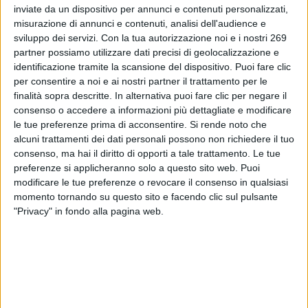
integratori alimentari.
inviate da un dispositivo per annunci e contenuti personalizzati,
misurazione di annunci e contenuti, analisi dell'audience e
To read this communicate you must be registered.
sviluppo dei servizi.
Con la tua autorizzazione noi e i nostri 269
If you are registered,
login
.
partner possiamo utilizzare dati precisi di geolocalizzazione e
To register,
contact the company
.
identificazione tramite la scansione del dispositivo. Puoi fare clic
per consentire a noi e ai nostri partner il trattamento per le
finalità sopra descritte. In alternativa puoi fare clic per negare il
consenso o accedere a informazioni più dettagliate e modificare
le tue preferenze prima di acconsentire.
Si rende noto che
alcuni trattamenti dei dati personali possono non richiedere il tuo
consenso, ma hai il diritto di opporti a tale trattamento. Le tue
preferenze si applicheranno solo a questo sito web. Puoi
ABOUT DIALFARM
modificare le tue preferenze o revocare il consenso in qualsiasi
momento tornando su questo sito e facendo clic sul pulsante
Dialfarm
Srl, founded by Dr. Renato Minasi, since 25 years
"Privacy" in fondo alla pagina web.
offers a full service consultancy in the field of dietetic products,
food supplements, cosmetics and medical devices.