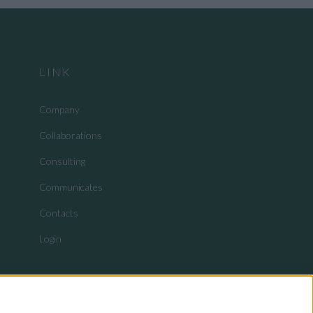
LINK
Company
Collaborations
Consulting
Communicates
Contacts
Login