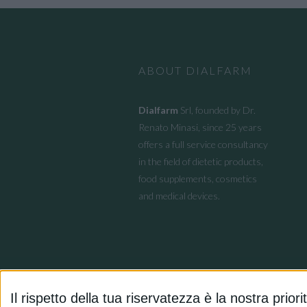
ABOUT DIALFARM
Dialfarm
Srl, founded by Dr.
Renato Minasi, since 25 years
offers a full service consultancy
in the field of dietetic products,
food supplements, cosmetics
and medical devices.
Il rispetto della tua riservatezza è la nostra priori