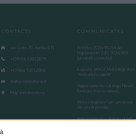
CONTACTS
COMMUNICATES
via Goito 20, Aprilia (LT)
Rettifica 2026/90354 del
regolamento (UE) 2026/909
(prodotti cosmetici)
+(39) 06 92012078
Esposto all'AGCM di integratori
+(39)06 92012006
"Anticaduta capelli"
dialfarm@dialfarm.it
Aggiornamento catalogo Novel
food per Avena sativa L.
Map and directions
Ritiro integratori per presenza
elevata di piombo
Aggiornamento catalogo novel
food per la Lippia origanoides
Kunth
tà