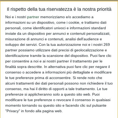
Vi informiamo che il Consiglio dell'Unione Europea ha
Il rispetto della tua riservatezza è la nostra priorità
approvato il nuovo regolamento Novel Food che
Noi e i nostri
partner
memorizziamo e/o accediamo a
abrogherà il Regolamento n.258/97.Le differenze
informazioni su un dispositivo, come i cookie, e trattiamo dati
sostanziali rispetto al vecchio regolamento sono le
personali, come identificatori univoci e informazioni standard
inviate da un dispositivo per annunci e contenuti personalizzati,
seguenti:- la procedura relativa alla va...
misurazione di annunci e contenuti, analisi dell'audience e
sviluppo dei servizi.
Con la tua autorizzazione noi e i nostri 269
Read more
partner possiamo utilizzare dati precisi di geolocalizzazione e
identificazione tramite la scansione del dispositivo. Puoi fare clic
Nuovo Regolamento Novel food
per consentire a noi e ai nostri partner il trattamento per le
finalità sopra descritte. In alternativa puoi fare clic per negare il
PUBLISHED BY
DIALFARM
|
10 YEARS AGO
|
COMUNICATI
consenso o accedere a informazioni più dettagliate e modificare
RISERVATI
le tue preferenze prima di acconsentire.
Si rende noto che
Vi informiamo che il Consiglio dell'Unione Europea ha
alcuni trattamenti dei dati personali possono non richiedere il tuo
consenso, ma hai il diritto di opporti a tale trattamento. Le tue
approvato il nuovo regolamento Novel Food che
preferenze si applicheranno solo a questo sito web. Puoi
abrogherà il Regolamento n.258/97.Le differenze
modificare le tue preferenze o revocare il consenso in qualsiasi
sostanziali rispetto al vecchio regolamento sono le
momento tornando su questo sito e facendo clic sul pulsante
seguenti:- la procedura relativa alla va...
"Privacy" in fondo alla pagina web.