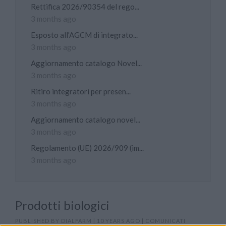
Rettifica 2026/90354 del rego...
3 months ago
Esposto all'AGCM di integrato...
3 months ago
Aggiornamento catalogo Novel...
3 months ago
Ritiro integratori per presen...
3 months ago
Aggiornamento catalogo novel...
3 months ago
Regolamento (UE) 2026/909 (im...
3 months ago
Prodotti biologici
PUBLISHED BY
DIALFARM
|
10 YEARS AGO
|
COMUNICATI