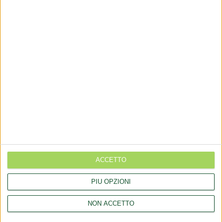
+(39) 06 92012078
+(39)06 92012006
dialfarm@dialfarm.it
Map and directions
COMMUNICATES
Aggiornamento catalogo Novel food per Olea europea L.
ACCETTO
Aggiornamento catalogo Novel food per Lucuma bifera Molina
PIÙ OPZIONI
Rettifica 2026/90354 del regolamento (UE) 2026/909 (prodotti
cosmetici)
NON ACCETTO
Esposto all'AGCM di integratori "Anticaduta capelli"