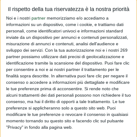
Vi informiamo che  stata emanata una sentenza della Corte
Il rispetto della tua riservatezza è la nostra priorità
di Giustizia Europea relativamente all'utilizzo di vitamine e
Noi e i nostri
partner
memorizziamo e/o accediamo a
minerali all'interno di prodotti etichettati come prodotti
informazioni su un dispositivo, come i cookie, e trattiamo dati
personali, come identificatori univoci e informazioni standard
biologici.La sentenza sottolinea che ai prodotti
inviate da un dispositivo per annunci e contenuti personalizzati,
alimentari...
misurazione di annunci e contenuti, analisi dell'audience e
sviluppo dei servizi.
Con la tua autorizzazione noi e i nostri 269
Read more
partner possiamo utilizzare dati precisi di geolocalizzazione e
identificazione tramite la scansione del dispositivo. Puoi fare clic
per consentire a noi e ai nostri partner il trattamento per le
Prodotti biologici
finalità sopra descritte. In alternativa puoi fare clic per negare il
PUBLISHED BY
DIALFARM
|
10 YEARS AGO
|
COMUNICATI
consenso o accedere a informazioni più dettagliate e modificare
RISERVATI
le tue preferenze prima di acconsentire.
Si rende noto che
alcuni trattamenti dei dati personali possono non richiedere il tuo
Vi informiamo che  stata emanata una sentenza della Corte
consenso, ma hai il diritto di opporti a tale trattamento. Le tue
di Giustizia Europea relativamente all'utilizzo di vitamine e
preferenze si applicheranno solo a questo sito web. Puoi
minerali all'interno di prodotti etichettati come prodotti
modificare le tue preferenze o revocare il consenso in qualsiasi
biologici.La sentenza sottolinea che ai prodotti
momento tornando su questo sito e facendo clic sul pulsante
"Privacy" in fondo alla pagina web.
alimentari...