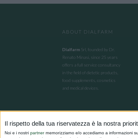
ABOUT DIALFARM
Dialfarm
Srl, founded by Dr.
Renato Minasi, since 25 years
offers a full service consultancy
in the field of dietetic products,
food supplements, cosmetics
and medical devices.
Il rispetto della tua riservatezza è la nostra priori
Noi e i nostri
partner
memorizziamo e/o accediamo a informazioni su un 