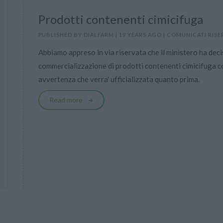
Prodotti contenenti cimicifuga
PUBLISHED BY
DIALFARM
|
19 YEARS AGO
|
COMUNICATI RISE
Abbiamo appreso in via riservata che il ministero ha deci
commercializzazione di prodotti contenenti cimicifuga co
avvertenza che verra' ufficializzata quanto prima.
Read more