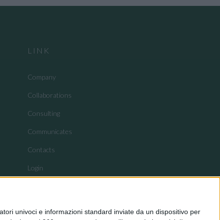
LINK
Company
Collaborations
Consulting
Communicates
Contacts
Login
tori univoci e informazioni standard inviate da un dispositivo per