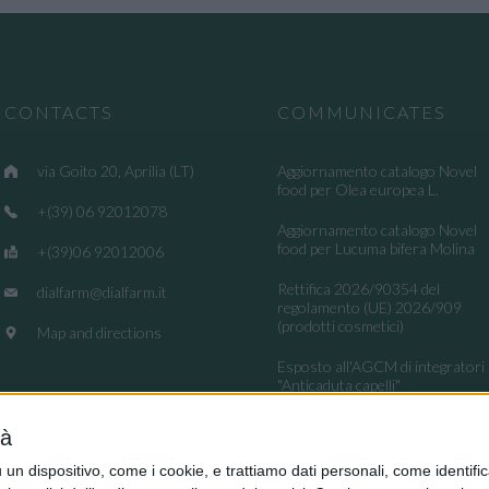
CONTACTS
COMMUNICATES
via Goito 20, Aprilia (LT)
Aggiornamento catalogo Novel
food per Olea europea L.
+(39) 06 92012078
Aggiornamento catalogo Novel
food per Lucuma bifera Molina
+(39)06 92012006
Rettifica 2026/90354 del
dialfarm@dialfarm.it
regolamento (UE) 2026/909
(prodotti cosmetici)
Map and directions
Esposto all'AGCM di integratori
"Anticaduta capelli"
Aggiornamento catalogo Novel
tà
food per Avena sativa L.
dispositivo, come i cookie, e trattiamo dati personali, come identifica
Ritiro integratori per presenza