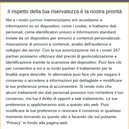
Vi informiamo che sono stati pubblicati sulla Gazzetta
Il rispetto della tua riservatezza è la nostra priorità
Ufficiale dell'Unione Europea n.2 Regolamenti della
Noi e i nostri
partner
memorizziamo e/o accediamo a
Commissione che integrano il Regolamento n.609/2013.
informazioni su un dispositivo, come i cookie, e trattiamo dati
Uno riguardante le prescrizioni specifiche alle formule per
personali, come identificatori univoci e informazioni standard
lattanti e formule d...
inviate da un dispositivo per annunci e contenuti personalizzati,
misurazione di annunci e contenuti, analisi dell'audience e
Read more
sviluppo dei servizi.
Con la tua autorizzazione noi e i nostri 267
partner possiamo utilizzare dati precisi di geolocalizzazione e
identificazione tramite la scansione del dispositivo. Puoi fare clic
Prodotti per lattanti/AFMS
per consentire a noi e ai nostri partner il trattamento per le
finalità sopra descritte. In alternativa puoi fare clic per negare il
PUBLISHED BY
DIALFARM
|
10 YEARS AGO
|
COMUNICATI
RISERVATI
consenso o accedere a informazioni più dettagliate e modificare
le tue preferenze prima di acconsentire.
Si rende noto che
Vi informiamo che sono stati pubblicati sulla Gazzetta
alcuni trattamenti dei dati personali possono non richiedere il tuo
Ufficiale dell'Unione Europea n.2 Regolamenti della
consenso, ma hai il diritto di opporti a tale trattamento. Le tue
preferenze si applicheranno solo a questo sito web. Puoi
Commissione che integrano il Regolamento n.609/2013.
modificare le tue preferenze o revocare il consenso in qualsiasi
Uno riguardante le prescrizioni specifiche alle formule per
momento tornando su questo sito e facendo clic sul pulsante
lattanti e formule d...
"Privacy" in fondo alla pagina web.