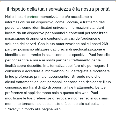
Vi informiamo che sulla Gazzetta Ufficiale dell'Unione
Il rispetto della tua riservatezza è la nostra priorità
Europea n. L172 sono stati pubblicati i Regolamenti
Noi e i nostri
partner
memorizziamo e/o accediamo a
2016/1015 e 2016/1016 relativi ai livelli massimi di
informazioni su un dispositivo, come i cookie, e trattiamo dati
residui di 1-naftilacetammide, 1-acido naftilacetico,
personali, come identificatori univoci e informazioni standard
inviate da un dispositivo per annunci e contenuti personalizzati,
clorizadon, fluazifop-P, f...
misurazione di annunci e contenuti, analisi dell'audience e
sviluppo dei servizi.
Con la tua autorizzazione noi e i nostri 269
Read more
partner possiamo utilizzare dati precisi di geolocalizzazione e
identificazione tramite la scansione del dispositivo. Puoi fare clic
Reg. 2016/1015-2016/1016
per consentire a noi e ai nostri partner il trattamento per le
finalità sopra descritte. In alternativa puoi fare clic per negare il
PUBLISHED BY
DIALFARM
|
10 YEARS AGO
|
COMUNICATI
consenso o accedere a informazioni più dettagliate e modificare
RISERVATI
le tue preferenze prima di acconsentire.
Si rende noto che
Vi informiamo che sulla Gazzetta Ufficiale dell'Unione
alcuni trattamenti dei dati personali possono non richiedere il tuo
consenso, ma hai il diritto di opporti a tale trattamento. Le tue
Europea n. L172 sono stati pubblicati i Regolamenti
preferenze si applicheranno solo a questo sito web. Puoi
2016/1015 e 2016/1016 relativi ai livelli massimi di
modificare le tue preferenze o revocare il consenso in qualsiasi
residui di 1-naftilacetammide, 1-acido naftilacetico,
momento tornando su questo sito e facendo clic sul pulsante
clorizadon, fluazifop-P, f...
"Privacy" in fondo alla pagina web.