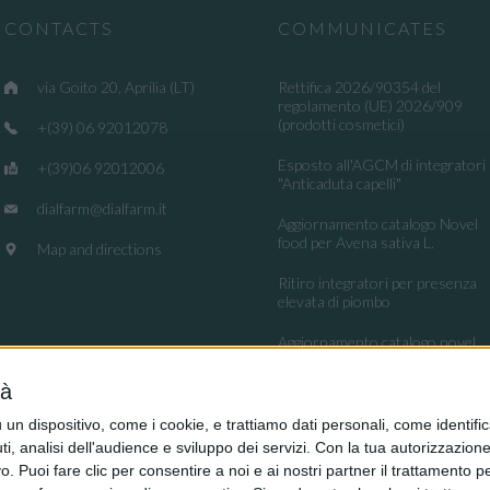
CONTACTS
COMMUNICATES
via Goito 20, Aprilia (LT)
Rettifica 2026/90354 del
regolamento (UE) 2026/909
(prodotti cosmetici)
+(39) 06 92012078
Esposto all'AGCM di integratori
+(39)06 92012006
"Anticaduta capelli"
dialfarm@dialfarm.it
Aggiornamento catalogo Novel
food per Avena sativa L.
Map and directions
Ritiro integratori per presenza
elevata di piombo
Aggiornamento catalogo novel
food per la Lippia origanoides
Kunth
tà
Regolamento (UE) 2026/909
dispositivo, come i cookie, e trattiamo dati personali, come identifica
(impiego di alcune sostanze nei
, analisi dell'audience e sviluppo dei servizi.
Con la tua autorizzazione 
prodotti cosmetici)
 Puoi fare clic per consentire a noi e ai nostri partner il trattamento per 