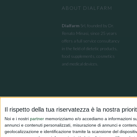
ABOUT DIALFARM
Dialfarm
Srl, founded by Dr.
Renato Minasi, since 25 years
offers a full service consultancy
in the field of dietetic products,
food supplements, cosmetics
and medical devices.
Il rispetto della tua riservatezza è la nostra priori
Noi e i nostri
partner
memorizziamo e/o accediamo a informazioni su un 
annunci e contenuti personalizzati, misurazione di annunci e contenuti
geolocalizzazione e identificazione tramite la scansione del dispositivo.