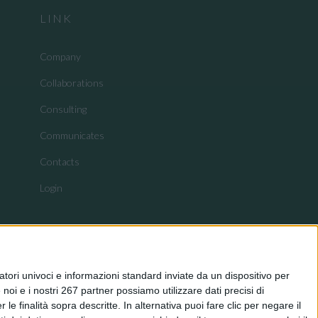
LINK
Company
Collaborations
Consulting
Communicates
Contacts
Login
tori univoci e informazioni standard inviate da un dispositivo per
noi e i nostri 267 partner possiamo utilizzare dati precisi di
le finalità sopra descritte. In alternativa puoi fare clic per negare il