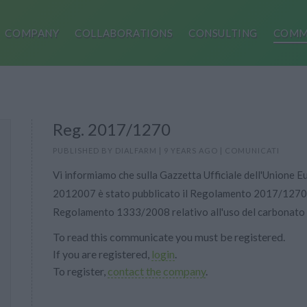
COMPANY
COLLABORATIONS
CONSULTING
COMM
Reg. 2017/1270
PUBLISHED BY
DIALFARM
|
9 YEARS AGO
|
COMUNICATI
Vi informiamo che sulla Gazzetta Ufficiale dell'Unione Eu
2012007 è stato pubblicato il Regolamento 2017/1270 ch
Regolamento 1333/2008 relativo all'uso del carbonato di
To read this communicate you must be registered.
If you are registered,
login
.
To register,
contact the company
.