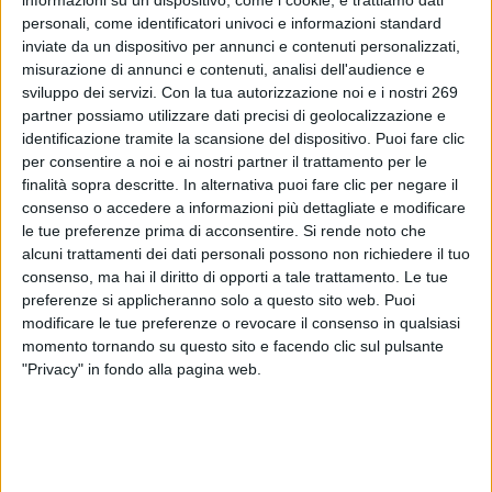
personali, come identificatori univoci e informazioni standard
Vi informiamo che sulla Gazzetta ufficiale dell'Unione
inviate da un dispositivo per annunci e contenuti personalizzati,
europea serie L del 29/01/26 è stato pubblicato il
misurazione di annunci e contenuti, analisi dell'audience e
sviluppo dei servizi.
Con la tua autorizzazione noi e i nostri 269
Regolamento (UE) 2026/189 del 28/01/26 relativo all'uso
partner possiamo utilizzare dati precisi di geolocalizzazione e
della gommalacca (E 904) negli alimenti a fini medici spec...
identificazione tramite la scansione del dispositivo. Puoi fare clic
per consentire a noi e ai nostri partner il trattamento per le
To read this communicate you must be registered.
finalità sopra descritte. In alternativa puoi fare clic per negare il
If you are registered,
login
.
consenso o accedere a informazioni più dettagliate e modificare
To register,
contact the company
.
le tue preferenze prima di acconsentire.
Si rende noto che
alcuni trattamenti dei dati personali possono non richiedere il tuo
consenso, ma hai il diritto di opporti a tale trattamento. Le tue
preferenze si applicheranno solo a questo sito web. Puoi
modificare le tue preferenze o revocare il consenso in qualsiasi
momento tornando su questo sito e facendo clic sul pulsante
"Privacy" in fondo alla pagina web.
ABOUT DIALFARM
Dialfarm
Srl, founded by Dr. Renato Minasi, since 25 years
offers a full service consultancy in the field of dietetic products,