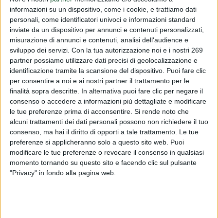
informazioni su un dispositivo, come i cookie, e trattiamo dati
PUBLISHED BY
DIALFARM
|
9 MONTHS AGO
|
COMUNICATI
personali, come identificatori univoci e informazioni standard
inviate da un dispositivo per annunci e contenuti personalizzati,
Vi informiamo che sulla Gazzetta ufficiale dell'Unione
misurazione di annunci e contenuti, analisi dell'audience e
europea serie L del 7 novembre 2025 è stato pubblicato il
sviluppo dei servizi.
Con la tua autorizzazione noi e i nostri 269
regolamento di esecuzione (UE) 2025/2233 del 6
partner possiamo utilizzare dati precisi di geolocalizzazione e
novembre 2025 relativo all'autorizzazione dell'immissio...
identificazione tramite la scansione del dispositivo. Puoi fare clic
per consentire a noi e ai nostri partner il trattamento per le
To read this communicate you must be registered.
finalità sopra descritte. In alternativa puoi fare clic per negare il
If you are registered,
login
.
consenso o accedere a informazioni più dettagliate e modificare
le tue preferenze prima di acconsentire.
Si rende noto che
To register,
contact the company
.
alcuni trattamenti dei dati personali possono non richiedere il tuo
consenso, ma hai il diritto di opporti a tale trattamento. Le tue
preferenze si applicheranno solo a questo sito web. Puoi
modificare le tue preferenze o revocare il consenso in qualsiasi
momento tornando su questo sito e facendo clic sul pulsante
"Privacy" in fondo alla pagina web.
ABOUT DIALFARM