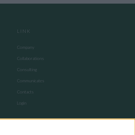
LINK
Company
Collaborations
Consulting
Communicates
Contacts
Login