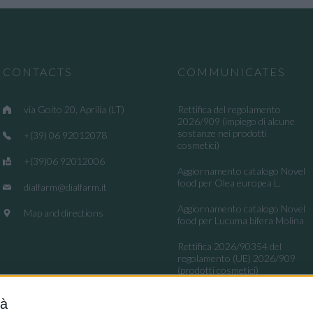
CONTACTS
COMMUNICATES
via Goito 20, Aprilia (LT)
Rettifica del regolamento
2026/909 (impiego di alcune
sostanze nei prodotti
+(39) 06 92012078
cosmetici)
+(39)06 92012006
Aggiornamento catalogo Novel
food per Olea europea L.
dialfarm@dialfarm.it
Aggiornamento catalogo Novel
Map and directions
food per Lucuma bifera Molina
Rettifica 2026/90354 del
regolamento (UE) 2026/909
(prodotti cosmetici)
Esposto all'AGCM di integratori
tà
"Anticaduta capelli"