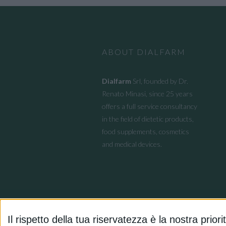
ABOUT DIALFARM
Dialfarm
Srl, founded by Dr.
Renato Minasi, since 25 years
offers a full service consultancy
in the field of dietetic products,
food supplements, cosmetics
and medical devices.
Il rispetto della tua riservatezza è la nostra priori