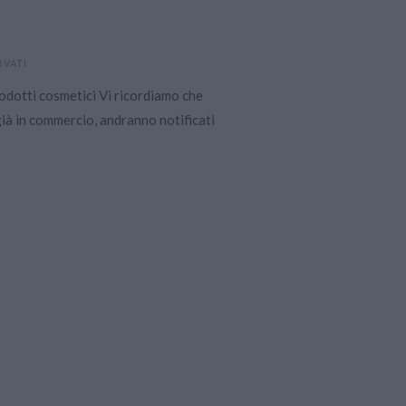
RVATI
odotti cosmetici Vi ricordiamo che
 già in commercio, andranno notificati